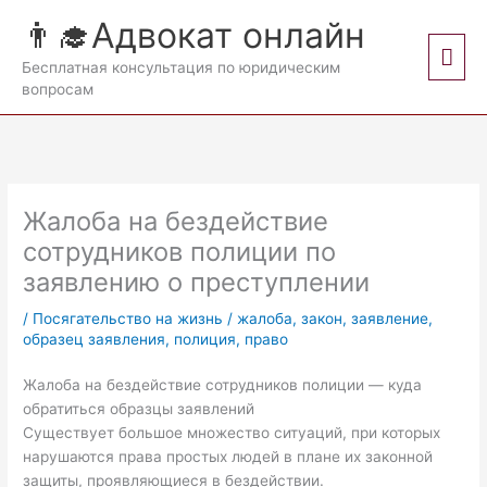
Перейти
👨‍🎓Адвокат онлайн
к
Гла
содержимому
Бесплатная консультация по юридическим
вопросам
мен
Жалоба на бездействие
сотрудников полиции по
заявлению о преступлении
/
Посягательство на жизнь
/
жалоба
,
закон
,
заявление
,
образец заявления
,
полиция
,
право
Жалоба на бездействие сотрудников полиции — куда
обратиться образцы заявлений
Существует большое множество ситуаций, при которых
нарушаются права простых людей в плане их законной
защиты, проявляющиеся в бездействии.