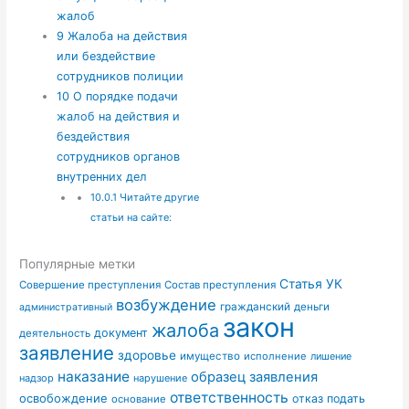
жалоб
9
Жалоба на действия
или бездействие
сотрудников полиции
10
О порядке подачи
жалоб на действия и
бездействия
сотрудников органов
внутренних дел
10.0.1
Читайте другие
статьи на сайте:
Популярные метки
Статья УК
Совершение преступления
Состав преступления
возбуждение
гражданский
деньги
административный
закон
жалоба
документ
деятельность
заявление
здоровье
имущество
исполнение
лишение
наказание
образец заявления
надзор
нарушение
ответственность
освобождение
отказ
подать
основание