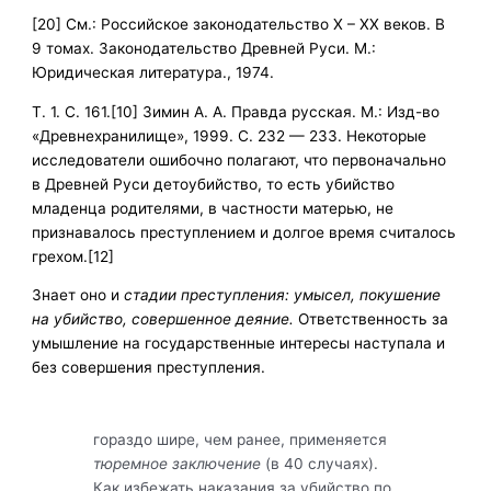
[20] См.: Российское законодательство X – XX веков. В
9 томах. Законодательство Древней Руси. М.:
Юридическая литература., 1974.
Т. 1. С. 161.[10] Зимин А. А. Правда русская. М.: Изд-во
«Древнехранилище», 1999. С. 232 — 233. Некоторые
исследователи ошибочно полагают, что первоначально
в Древней Руси детоубийство, то есть убийство
младенца родителями, в частности матерью, не
признавалось преступлением и долгое время считалось
грехом.[12]
Знает оно и
стадии преступления: умысел, покуше­ние
на убийство, совершенное деяние.
Ответственность за
умышление на государственные интересы наступала и
без совершения преступления.
гораздо шире, чем ранее, применяется
тюремное заключе­ние
(в 40 случаях).
Как избежать наказания за убийство по