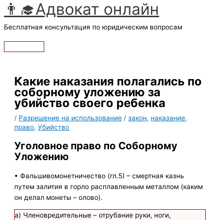
👨‍🎓Адвокат онлайн
Перейти
к
Бесплатная консультация по юридическим вопросам
содержимому
Главное
меню
Какие наказания полагались по
соборному уложению за
убийство своего ребенка
/
Разрешение на использование
/
закон
,
наказание
,
право
,
Убийство
Уголовное право по Соборному
Уложению
• Фальшивомонетничество (гл.5) – смертная казнь
путем залития в горло расплавленным металлом (каким
он делал монеты – олово).
а) Членовредительные – отрубание руки, ноги,