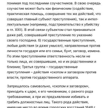
понимая под пос­ледними соучастников. В свою очередь
соучастие может быть как физическим (содействие,
практическая помощь, совершение тех же действий, что
совершал главный субъект преступления), так и интел­
лектуальным (например, подстрекательство к убийству
в гл. XXII). В этой связи субъектом стал признаваться
даже раб, совершавший преступление по указанию
своего господина. б) государственные преступления,
любые действия (и даже умы­сел), направленные против
личности государя или его семьи, бунт, заговор, измена.
По этим преступлениям ответственность несли не
только лица, их совершившие, но и их родственники и
близкие; Третья группа –
государственные
преступления –
действия «скопом и заговором против
власти, против государственного аппарата.
Запреща­лось самовольно, «скопом и заговором»,
приходить к царю, к его чинов­никам, с разного рода
требованиями, а при их предъявлении избивать и
грабить должностных лиц. Такого рода действия,
имевшие место во время городских восстаний 1648 г.,