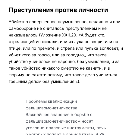
Преступления против личности
Убийство совершенное неумышленно, нечаянно и при
самообороне не считалось преступлением и не
наказывалось (Уложение XXII.20. «А будет кто,
стреляющий ис пищали, или из лука по звери, или по
птице, или по премете, и стрела или пулька вспловет, и
убьет кого за горою, или за городью,, что такое
убийство учинялось не нарочно, без умышления, и за
такое убийство никакого смертию не казнити, и в
тюрьму не сажати потому, что такое дело учиниться
грешным делом без умышления «).
Проблемы квалификации
фальшивомонетничества
Важнейшее значение в борьбе с
фальшивомонетничеством носят
уголовно-правовые инструменты, речь
о которых пойдет в данной главе. В УК