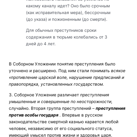
какому каналу идет? Оно было срочным
(как исправительная мера), бес­срочным
(до указа) и пожизненным (до смерти).
Для обычных преступни­ков сроки
содержания в тюрьме колебались от 3
дней до 4 лет.
В Соборном Уложении понятие преступления было
уточнено и рас­ширено. Под ним стали понимать
всякое
«противление царской воле, на­рушение предписаний и
правопорядка, установленных государством.
3. Соборное Уложение различает
преступления
умышленные
и
совершенные по неосто­рожности,
случайно. Вторая группа преступлений –
преступления
против особы государя
.
Впервые в русском
законодательстве смертной казнью карается любой
человек, независимо от его социального статуса,
имеющий умысел против жизни и здоровья царя.