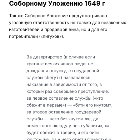
Соборному Уложению 1649 г
Так же Соборное Уложение предусматривало
уголовную ответственность не только для незаконных
изготовителей и продавцов вина, но и для его
потребителей («питухов»).
За дезертирство (в случае если
«ратные всяких чинов люди. не
дождався отпуску, с государевой
службы сбегут») назначалось
наказание в зависимости от того, в
который раз совершено преступление:
за первое оставление службы («кто
сбежит в первые») — «бити его кнутом»,
за второе оставление государевой
службы — «его бит кнутом же, да
поместного окладу у него убавити», «а
будет сбежит в трерие, и его бити
кнутом же, да у него отняти поместье и