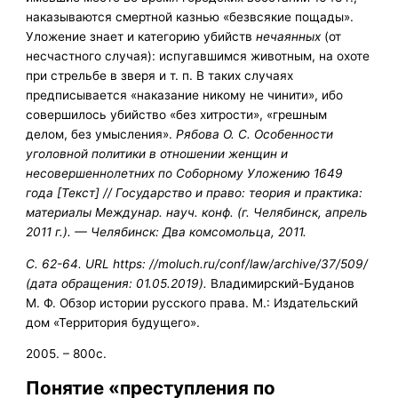
наказываются смертной казнью «безвсякие пощады».
Уложение знает и категорию убийств
нечаянных
(от
несчастного слу­чая): испугавшимся животным, на охоте
при стрельбе в зверя и т. п. В та­ких случаях
предписывается «наказание никому не чинити», ибо
соверши­лось убийство «без хитрости», «грешным
делом, без умысления».
Рябова О. С. Особенности
уголовной политики в отношении женщин и
несовершеннолетних по Соборному Уложению 1649
года [Текст] // Государство и право: теория и практика:
материалы Междунар. науч. конф. (г. Челябинск, апрель
2011 г.). — Челябинск: Два комсомольца, 2011.
С. 62-64. URL https: //moluch.ru/conf/law/archive/37/509/
(дата обращения: 01.05.2019).
Владимирский-Буданов
М. Ф. Обзор истории русского права. М.: Издательский
дом «Территория будущего».
2005. – 800с.
Понятие «преступления по