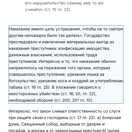
его нарушительство самому ему то же
учинити» (ст. 10 гл. 22).
Наказание имело цель устрашения, «чтобы на то смотря
другим неповадно было так делать». Государство
преследовало и извлечение материальных выгод из
наказания преступника: конфискацию имущества,
денежные взыскания, использование труда
преступников. Интересно и то, что наказание обычно
направлялось на поражение того органа, которым
совершалось преступление: урезание языка за
богохульство, урезание носа и ноздрей за употребление
табака (ст. 16 гл. 25). В Уложении говорится о
неосторожных убийствах (ст. 18, 20, гл. 22),
необходимой обороне (ст. 200, 201 гл. 10).
Интересно, что закон снимал ответственность со слуги
при защите своего господина (ст. 21 гл. 22). а) Боярская
дума, Священный собор, выборные от дворян и
посадов, а иногда и от черносошных крестьян;б) пытка