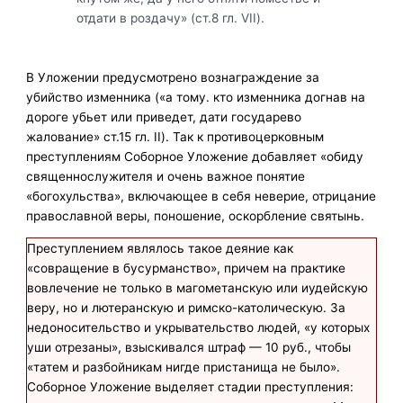
отдати в роздачу» (ст.8 гл. VII).
В Уложении предусмотрено вознаграждение за
убийство изменника («а тому. кто изменника догнав на
дороге убьет или приведет, дати государево
жалование» ст.15 гл. II). Так к противоцерковным
преступлениям Соборное Уложение добавляет «обиду
священнослужителя и очень важное понятие
«богохульства», включающее в себя неверие, отрицание
православной веры, поношение, оскорбление святынь.
Преступлением являлось такое деяние как
«совращение в бусурманство», причем на практике
вовлечение не только в магометанскую или иудейскую
веру, но и лютеранскую и римско-католическую. За
недоносительство и укрывательство людей, «у которых
уши отрезаны», взыскивался штраф — 10 руб., чтобы
«татем и разбойникам нигде пристанища не было».
Соборное Уложение выделяет стадии преступления: