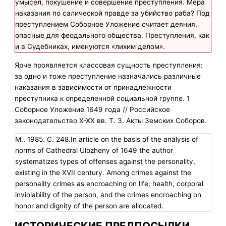
умысел, покушение и совершение преступления. Мера
наказания по салической правде за убийство раба? Под
преступлением Соборное Уложение считает деяния,
опасные для феодального общества. Преступления, как
и в Судебниках, именуются «лихим делом».
Ярче проявляется классовая сущность преступления:
за одно и тоже преступление назначались различные
наказания в зависимости от принадлежности
преступника к определенной социальной группе. 1
Соборное Уложение 1649 года // Российское
законодательство Х-ХХ вв. Т. 3. Акты Земских Соборов.
М., 1985. С. 248.In article on the basis of the analysis of
norms of Cathedral Ulozheny of 1649 the author
systematizes types of offenses against the personality,
existing in the XVII century. Among crimes against the
personality crimes as encroaching on life, health, corporal
inviolability of the person, and the crimes encroaching on
honor and dignity of the person are allocated.
ИСТОРИЧЕСКИЕ ПРЕДПОСЫЛКИ