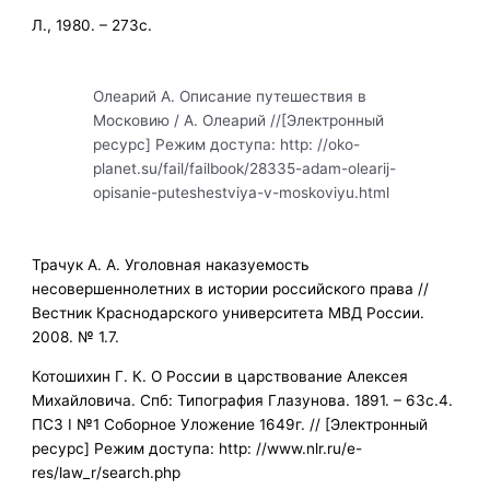
Л., 1980. – 273с.
Олеарий А. Описание путешествия в
Московию / А. Олеарий //[Электронный
ресурс] Режим доступа: http: //oko-
planet.su/fail/failbook/28335-adam-olearij-
opisanie-puteshestviya-v-moskoviyu.html
Трачук А. А. Уголовная наказуемость
несовершеннолетних в истории российского права //
Вестник Краснодарского университета МВД России.
2008. № 1.7.
Котошихин Г. К. О России в царствование Алексея
Михайловича. Спб: Типография Глазунова. 1891. – 63с.4.
ПСЗ I №1 Соборное Уложение 1649г. // [Электронный
ресурс] Режим доступа: http: //www.nlr.ru/e-
res/law_r/search.php