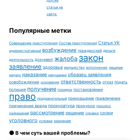
другие
статьи на
сайте:
Популярные метки
Статья УК
Совершение преступления
Состав преступления
возбуждение
гражданский
деньги
административный
закон
жалоба
документ
деятельность
заявление
здоровье
имущество
исполнение
лишение
наказание
образец заявления
надзор
нарушение
ответственность
освобождение
отказ
подать
основание
получение
полиция
постановление
порядок
право
прекращение
привлечение
предварительный
причинение вреда
прокуратура
прокурор
процесс
рассмотрение
сроки
решение
разрешение
справка
уголовного
условие
хранение
🟠 В чем суть вашей проблемы?