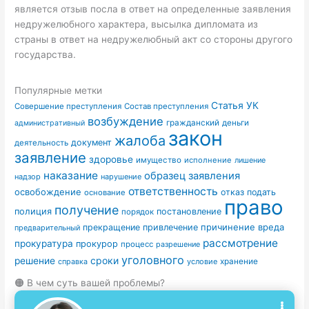
является отзыв посла в ответ на определенные заявления
недружелюбного характера, высылка дипломата из
страны в ответ на недружелюбный акт со стороны другого
государства.
Популярные метки
Статья УК
Совершение преступления
Состав преступления
возбуждение
гражданский
деньги
административный
закон
жалоба
документ
деятельность
заявление
здоровье
имущество
исполнение
лишение
наказание
образец заявления
надзор
нарушение
ответственность
освобождение
отказ
подать
основание
право
получение
полиция
постановление
порядок
причинение вреда
прекращение
привлечение
предварительный
рассмотрение
прокуратура
прокурор
процесс
разрешение
уголовного
сроки
решение
условие
хранение
справка
🟠 В чем суть вашей проблемы?