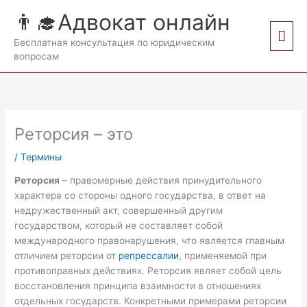
Перейти
👨‍🎓Адвокат онлайн
к
Гла
содержимому
Бесплатная консультация по юридическим
вопросам
мен
Реторсия – это
/
Термины
Реторсия
– правомерные действия принудительного
характера со стороны одного государства, в ответ на
недружественный акт, совершенный другим
государством, который не составляет собой
международного правонарушения, что является главным
отличием реторсии от
репрессалии
, применяемой при
противоправных действиях. Реторсия являет собой цель
восстановления принципа взаимности в отношениях
отдельных государств. Конкретными примерами реторсии