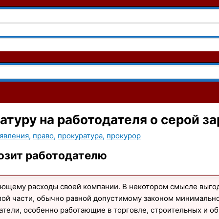
атуру на работодателя о серой з
аявления
,
право
,
прокуратура
,
прокурор
розит работодателю
ющему расходы своей компании. В некотором смысле выгоде
елой части, обычно равной допустимому законом минимальн
катели, особенно работающие в торговле, строительных и 