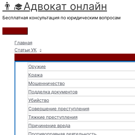
👨‍🎓Адвокат онлайн
Перейти
к
Бесплатная консультация по юридическим вопросам
содержимому
Главное
меню
Главная
Статьи УК
Оружие
Кража
Мошенничество
Подделка документов
Убийство
Совершение преступления
Тяжкие преступления
Причинение вреда
Противоправная деятельность