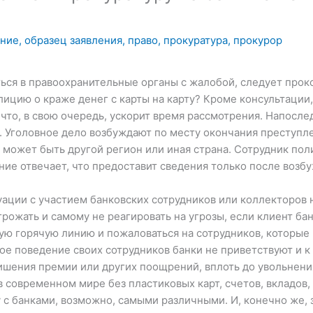
ение
,
образец заявления
,
право
,
прокуратура
,
прокурор
ься в правоохранительные органы с жалобой, следует прок
лицию о краже денег с карты на карту? Кроме консультации
 что, в свою очередь, ускорит время рассмотрения. Напосл
а. Уголовное дело возбуждают по месту окончания преступл
 может быть другой регион или иная страна. Сотрудник по
ние отвечает, что предоставит сведения только после возб
ации с участием банковских сотрудников или коллекторов 
грожать и самому не реагировать на угрозы, если клиент бан
кую горячую линию и пожаловаться на сотрудников, которые
ое поведение своих сотрудников банки не приветствуют и 
шения премии или других поощрений, вплоть до увольнени
современном мире без пластиковых карт, счетов, вкладов, а
 с банками, возможно, самыми различными. И, конечно же, 