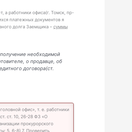
 а работники офиса(г. Томск, пр-
щихся платежных документов я
овного долга Заемщика –
суммы
а получение необходимой
товителе, о продавце, об
едитного договора(ст.
оловной офис», т. е. работники
т. ст. 10, 26-28 ФЗ «О
ганизации прокурорского
: 5, 6-8),7. Проверить