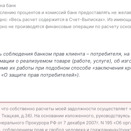
на банк
лению процентов и комиссий банк предоставлять не желает,
 одно: «Весь расчет содержится в Счет-Выписках». Из имею
рно не производятся финансовые операции по расчету осн
ь соблюдения банком прав клиента – потребителя, н
ации о реализуемом товаре (работе, услуге), об изго
име их работы при подобном способе «заключения кр
Ф «О защите прав потребителей»).
, что собственно расчеты моей задолжности осуществляет «г
Ткацкая, д.36). На основании изложенного, руководствуясь с
нерального Прокурора РФ от 7 декабря 2007г. N 195 «Об ор
, соблюдением прав и свобод человека и гражданина»(пункты