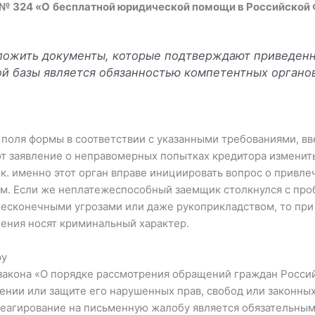
 № 324 «О
бесплатной юридической помощи в Российской
ложить документы, которые подтверждают приведенн
ой базы является обязанностью компетентных органов
 поля формы в соответствии с указанными требованиями, в
от заявление о неправомерных попытках кредитора изменить
 к. именно этот орган вправе инициировать вопрос о привл
ам. Если же неплатежеспособный заемщик столкнулся с пр
сконечными угрозами или даже рукоприкладством, то при 
шения носят криминальный характер.
ру
 закона «О порядке рассмотрения обращений граждан Росси
ении или защите его нарушенных прав, свобод или законных
Реагирование на письменную жалобу является обязательным 