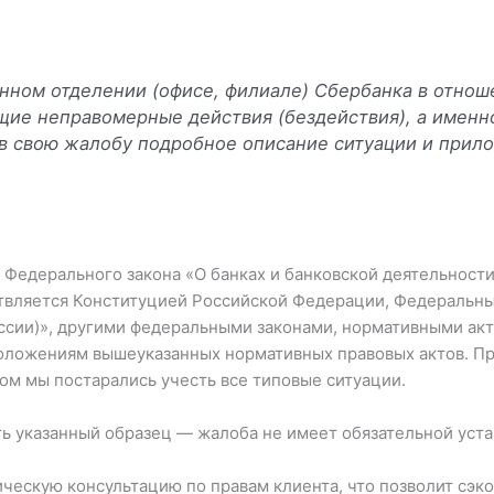
занном отделении (офисе, филиале) Сбербанка в отно
ие неправомерные действия (бездействия), а именн
 в свою жалобу подробное описание ситуации и при
2 Федерального закона «О банках и банковской деятельност
твляется Конституцией Российской Федерации, Федеральны
сии)», другими федеральными законами, нормативными акта
положениям вышеуказанных нормативных правовых актов. П
ром мы постарались учесть все типовые ситуации.
ть указанный образец — жалоба не имеет обязательной уст
ческую консультацию по правам клиента, что позволит сэко