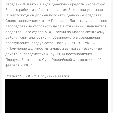
передачи Л. взятки в виде денежных средств инспектору
Б. в его рабочем кабинете, при этом Б. жестом указывает
Л. место куда он должен положить денежные средства.
Следственным комитетом России по Дагестану завершено
расследование уголовного дела в отношении следователя
следственного отдела МВД России по Магарамкентскому
району, капитана юстиции, обвиняемого в совершении
преступления, предусмотренного ч. 3 ст. 290 УК РФ
(«Получение должностным лицом взятки за незаконные
действия (бездействия)». пункт 10 постановления
Пленума Верховного Суда Российской Федерации от 10
февраля 2000 г.
Статья 290 УК РФ. Получение взятки