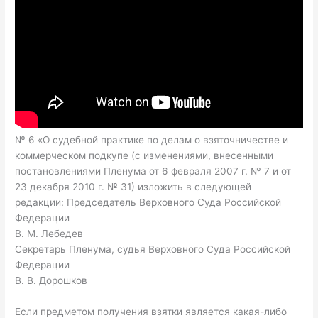
№ 6 «О судебной практике по делам о взяточничестве и
коммерческом подкупе (с изменениями, внесенными
постановлениями Пленума от 6 февраля 2007 г. № 7 и от
23 декабря 2010 г. № 31) изложить в следующей
редакции: Председатель Верховного Суда Российской
Федерации
В. М. Лебедев
Секретарь Пленума, судья Верховного Суда Российской
Федерации
В. В. Дорошков
Если предметом получения взятки является какая-либо