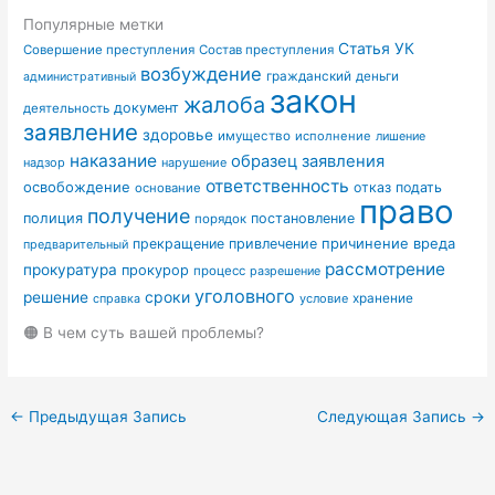
Популярные метки
Статья УК
Совершение преступления
Состав преступления
возбуждение
гражданский
деньги
административный
закон
жалоба
документ
деятельность
заявление
здоровье
имущество
исполнение
лишение
наказание
образец заявления
надзор
нарушение
ответственность
освобождение
отказ
подать
основание
право
получение
полиция
постановление
порядок
причинение вреда
прекращение
привлечение
предварительный
рассмотрение
прокуратура
прокурор
процесс
разрешение
уголовного
сроки
решение
условие
хранение
справка
🟠 В чем суть вашей проблемы?
←
Предыдущая Запись
Следующая Запись
→