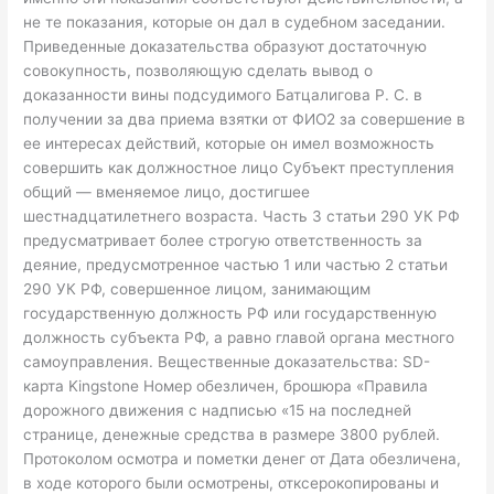
не те показания, которые он дал в судебном заседании.
Приведенные доказательства образуют достаточную
совокупность, позволяющую сделать вывод о
доказанности вины подсудимого Батцалигова Р. С. в
получении за два приема взятки от ФИО2 за совершение в
ее интересах действий, которые он имел возможность
совершить как должностное лицо Субъект преступления
общий — вменяемое лицо, достигшее
шестнадцатилетнего возраста. Часть 3 статьи 290 УК РФ
предусматривает более строгую ответственность за
деяние, предусмотренное частью 1 или частью 2 статьи
290 УК РФ, совершенное лицом, занимающим
государственную должность РФ или государственную
должность субъекта РФ, а равно главой органа местного
самоуправления. Вещественные доказательства: SD-
карта Kingstone Номер обезличен, брошюра «Правила
дорожного движения с надписью «15 на последней
странице, денежные средства в размере 3800 рублей.
Протоколом осмотра и пометки денег от Дата обезличена,
в ходе которого были осмотрены, отксерокопированы и