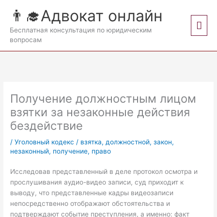
Перейти
👨‍🎓Адвокат онлайн
к
Гла
содержимому
Бесплатная консультация по юридическим
вопросам
мен
Получение должностным лицом
взятки за незаконные действия
бездействие
/
Уголовный кодекс
/
взятка
,
должностной
,
закон
,
незаконный
,
получение
,
право
Исследовав представленный в деле протокол осмотра и
прослушивания аудио-видео записи, суд приходит к
выводу, что представленные кадры видеозаписи
непосредственно отображают обстоятельства и
подтверждают событие преступления, а именно: факт