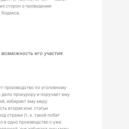
 из сторон о проведении
 Кодекса.
я возможность его участия
ет производство по уголовному
 дело прокурору и поручает ему
ей, избирает ему меру
ть вторая ком. статьи
д стражи (т. к. такой побег
о в одно производство с уже
стражей, суд избирает ему меру