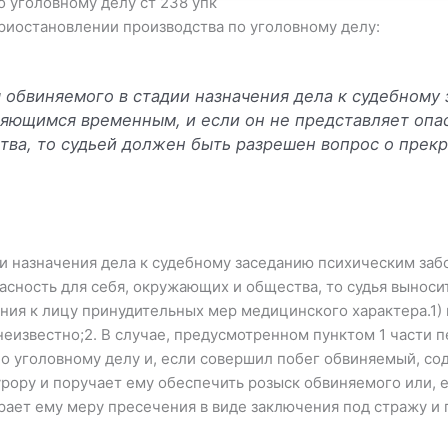
 уголовному делу ст 238 упк
риостановлении производства по уголовному делу:
я обвиняемого в стадии назначения дела к судебному
ляющимся временным, и если он не представляет опас
ва, то судьей должен быть разрешен вопрос о прек
и назначения дела к судебному заседанию психическим за
асность для себя, окружающих и общества, то судья выноси
ния к лицу принудительных мер медицинского характера.1) 
еизвестно;2. В случае, предусмотренном пунктом 1 части п
о уголовному делу и, если совершил побег обвиняемый, с
рору и поручает ему обеспечить розыск обвиняемого или, 
ает ему меру пресечения в виде заключения под стражу и 