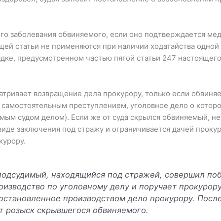
ого заболевания обвиняемого, если оно подтверждается ме
ящей статьи не применяются при наличии ходатайства одной
ядке, предусмотренном частью пятой статьи 247 настоящего
матривает возвращение дела прокурору, только если обвиня
тся самостоятельным преступлением, уголовное дело о кото
мым судом делом). Если же от суда скрылся обвиняемый, н
виде заключения под стражу и ограничивается дачей проку
курору.
 подсудимый, находящийся под стражей, совершил поб
оизводство по уголовному делу и поручает прокурору
остановленное производством дело прокурору. Посл
т розыск скрывшегося обвиняемого.