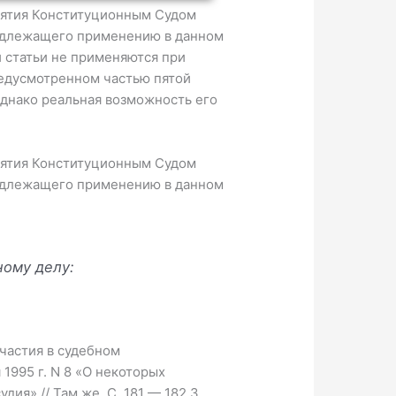
нятия Конституционным Судом
подлежащего применению в данном
 статьи не применяются при
редусмотренном частью пятой
однако реальная возможность его
нятия Конституционным Судом
подлежащего применению в данном
ному делу:
частия в судебном
1995 г. N 8 «О некоторых
я» // Там же. С. 181 — 182.3.