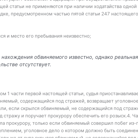
ящей статьи не применяются при наличии ходатайства одной
ядке, предусмотренном частью пятой статьи 247 настоящего
лся и место его пребывания неизвестно;
о нахождения обвиняемого известно, однако реальна
льстве отсутствует.
ом 1 части первой настоящей статьи, судья приостанавлива
иняемый, содержащийся под стражей, возвращает уголовное
ли, если скрылся обвиняемый, не содержащийся под страж
 стражу и поручает прокурору обеспечить его розыск.4. Час
а прокурору, только если обвиняемый совершил побег из-по
плением, уголовное дело о котором должно быть соединен
сли же от суда скрылся обвиняемый, не содержащийся под 