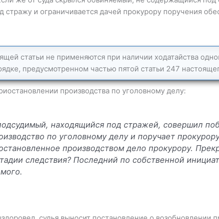
д стражу и ограничивается дачей прокурору поручения обе
оящей статьи не применяются при наличии ходатайства одно
рядке, предусмотренном частью пятой статьи 247 настоящег
риостановлении производства по уголовному делу:
 подсудимый, находящийся под стражей, совершил поб
оизводство по уголовному делу и поручает прокурору
остановленное производством дело прокурору. Прек
стадии следствия? Последний по собственной инициа
мого.
здоровел, судья выносит постановление о возобновлении п