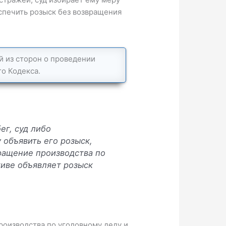
спечить розыск без возвращения
й из сторон о проведении
о Кодекса.
ег, суд либо
 объявить его розыск,
ращение производства по
тиве объявляет розыск
роизводства по уголовному делу и