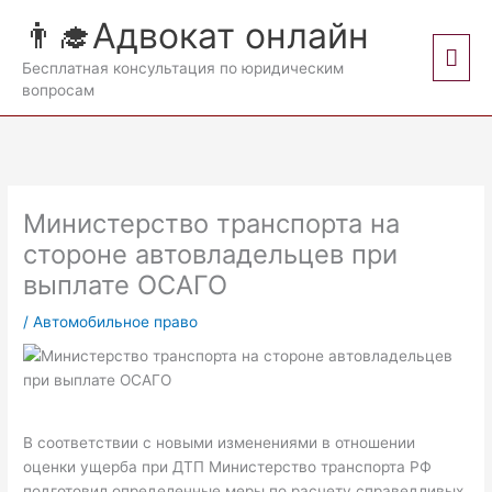
Перейти
👨‍🎓Адвокат онлайн
к
Гла
содержимому
Бесплатная консультация по юридическим
вопросам
мен
Министерство транспорта на
стороне автовладельцев при
выплате ОСАГО
/
Автомобильное право
В соответствии с новыми изменениями в отношении
оценки ущерба при ДТП Министерство транспорта РФ
подготовил определенные меры по расчету справедливых