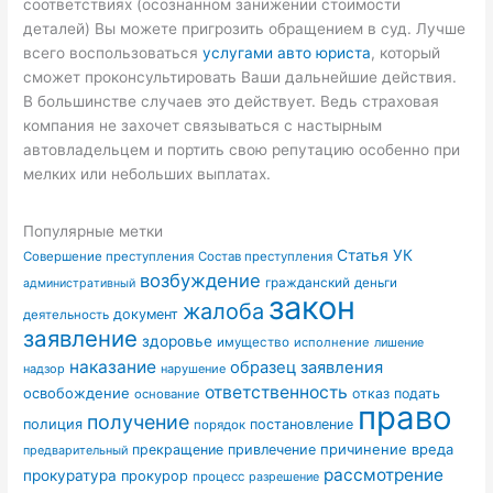
соответствиях (осознанном занижении стоимости
деталей) Вы можете пригрозить обращением в суд. Лучше
всего воспользоваться
услугами авто юриста
, который
сможет проконсультировать Ваши дальнейшие действия.
В большинстве случаев это действует. Ведь страховая
компания не захочет связываться с настырным
автовладельцем и портить свою репутацию особенно при
мелких или небольших выплатах.
Популярные метки
Статья УК
Совершение преступления
Состав преступления
возбуждение
гражданский
деньги
административный
закон
жалоба
документ
деятельность
заявление
здоровье
имущество
исполнение
лишение
наказание
образец заявления
надзор
нарушение
ответственность
освобождение
отказ
подать
основание
право
получение
полиция
постановление
порядок
причинение вреда
прекращение
привлечение
предварительный
рассмотрение
прокуратура
прокурор
процесс
разрешение