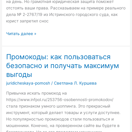
на день. Но грамотная юридическая защита поможет
отстоять ваши права. Рассказываем на примере реального
дела № 2-2767/19 из Истринского городского суда, как
юрист запретил снос
Сносят
Читать далее »
гараж
в
Подмосковье?
Промокоды: как пользоваться
Как
безопасно и получать максимум
юристу
удалось
выгоды
остановить
juridicheskaya-pomosh
/
Светлана Л. Куршева
демонтаж
и
Привычка искать промокод на
защитить
https://www.infpol.ru/253756-osobennosti-promokodov/
собственников
стала признаком умного шоппинга. Это прекрасный
инструмент, который делает товары и услуги доступнее.
Но популярностью промокодов стали пользоваться и
мошенники. Конечно, на проверенном сайте вы будете в