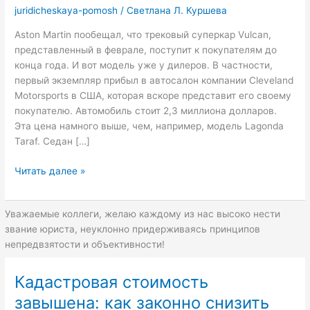
juridicheskaya-pomosh
/
Светлана Л. Куршева
Aston Martin пообещал, что трековый суперкар Vulcan,
представленный в феврале, поступит к покупателям до
конца года. И вот модель уже у дилеров. В частности,
первый экземпляр прибыл в автосалон компании Cleveland
Motorsports в США, которая вскоре представит его своему
покупателю. Автомобиль стоит 2,3 миллиона долларов.
Эта цена намного выше, чем, например, модель Lagonda
Taraf. Седан […]
Купе
Читать далее »
Aston
Martin
Уважаемые коллеги, желаю каждому из нас высоко нести
Vulcan
звание юриста, неуклонно придерживаясь принципов
ушло
непредвзятости и объективности!
к
первому
покупателю
Кадастровая стоимость
завышена: как законно снизить