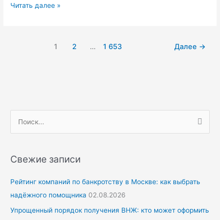
Как
Читать далее »
выбрать
бухгалтера
на
1
2
…
1 653
Далее
→
аутсорсе:
3
критерия
надежного
подрядчика
П
о
и
с
Свежие записи
к
Рейтинг компаний по банкротству в Москве: как выбрать
:
надёжного помощника
02.08.2026
Упрощенный порядок получения ВНЖ: кто может оформить