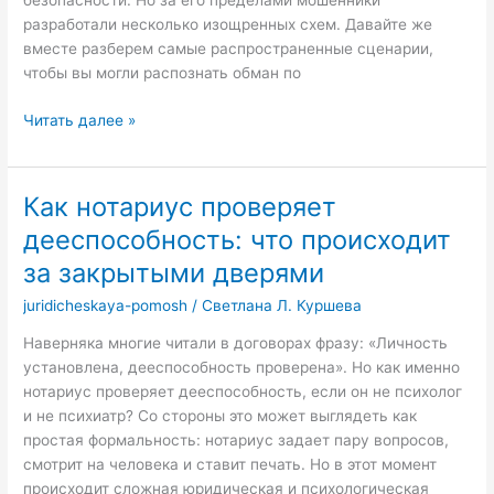
безопасности. Но за его пределами мошенники
разработали несколько изощренных схем. Давайте же
вместе разберем самые распространенные сценарии,
чтобы вы могли распознать обман по
Промокоды:
Читать далее »
как
пользоваться
безопасно
Как нотариус проверяет
и
дееспособность: что происходит
получать
максимум
за закрытыми дверями
выгоды
juridicheskaya-pomosh
/
Светлана Л. Куршева
Наверняка многие читали в договорах фразу: «Личность
установлена, дееспособность проверена». Но как именно
нотариус проверяет дееспособность, если он не психолог
и не психиатр? Со стороны это может выглядеть как
простая формальность: нотариус задает пару вопросов,
смотрит на человека и ставит печать. Но в этот момент
происходит сложная юридическая и психологическая