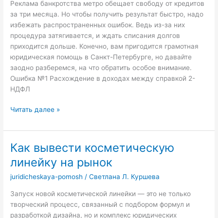
Реклама банкротства метро обещает свободу от кредитов
и
за три месяца. Но чтобы получить результат быстро, надо
не
избежать распространенных ошибок. Ведь из-за них
потерять
процедура затягивается, и ждать списания долгов
деньги
приходится дольше. Конечно, вам пригодится грамотная
юридическая помощь в Санкт-Петербурге, но давайте
заодно разберемся, на что обратить особое внимание.
Ошибка №1 Расхождение в доходах между справкой 2-
НДФЛ
Банкротство
Читать далее »
в
СПб:
что
Как вывести косметическую
делать,
линейку на рынок
чтобы
суд
juridicheskaya-pomosh
/
Светлана Л. Куршева
не
Запуск новой косметической линейки — это не только
оставил
творческий процесс, связанный с подбором формул и
с
разработкой дизайна, но и комплекс юридических
долгами