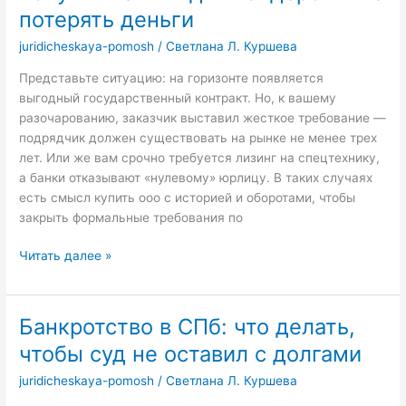
налоги
потерять деньги
и
juridicheskaya-pomosh
/
Светлана Л. Куршева
почему
массовая
Представьте ситуацию: на горизонте появляется
оценка
выгодный государственный контракт. Но, к вашему
ошибается
разочарованию, заказчик выставил жесткое требование —
подрядчик должен существовать на рынке не менее трех
лет. Или же вам срочно требуется лизинг на спецтехнику,
а банки отказывают «нулевому» юрлицу. В таких случаях
есть смысл купить ооо с историей и оборотами, чтобы
закрыть формальные требования по
Покупка
Читать далее »
готового
ООО:
как
Банкротство в СПб: что делать,
получить
чтобы суд не оставил с долгами
актив
для
juridicheskaya-pomosh
/
Светлана Л. Куршева
тендеров