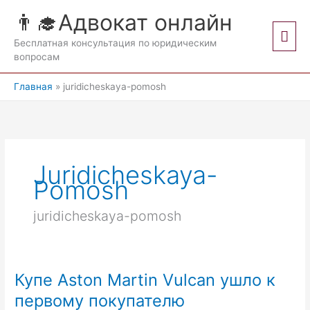
Перейти
👨‍🎓Адвокат онлайн
к
Гла
содержимому
Бесплатная консультация по юридическим
вопросам
мен
Главная
juridicheskaya-pomosh
Juridicheskaya-
Pomosh
juridicheskaya-pomosh
Купе Aston Martin Vulcan ушло к
первому покупателю