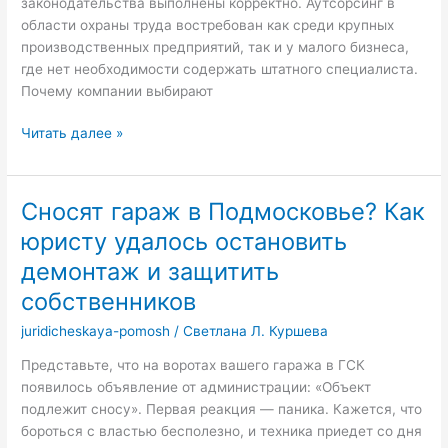
законодательства выполнены корректно. Аутсорсинг в
области охраны труда востребован как среди крупных
производственных предприятий, так и у малого бизнеса,
где нет необходимости содержать штатного специалиста.
Почему компании выбирают
Аутсорсинговые
Читать далее »
услуги
по
охране
Сносят гараж в Подмосковье? Как
труда
юристу удалось остановить
для
предприятий
демонтаж и защитить
собственников
juridicheskaya-pomosh
/
Светлана Л. Куршева
Представьте, что на воротах вашего гаража в ГСК
появилось объявление от администрации: «Объект
подлежит сносу». Первая реакция — паника. Кажется, что
бороться с властью бесполезно, и техника приедет со дня