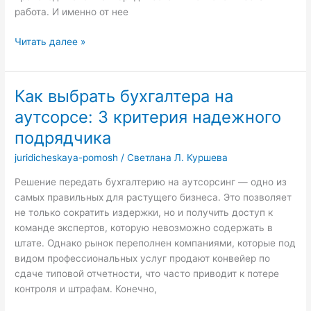
работа. И именно от нее
Как
Читать далее »
нотариус
проверяет
дееспособность:
Как выбрать бухгалтера на
что
аутсорсе: 3 критерия надежного
происходит
за
подрядчика
закрытыми
juridicheskaya-pomosh
/
Светлана Л. Куршева
дверями
Решение передать бухгалтерию на аутсорсинг — одно из
самых правильных для растущего бизнеса. Это позволяет
не только сократить издержки, но и получить доступ к
команде экспертов, которую невозможно содержать в
штате. Однако рынок переполнен компаниями, которые под
видом профессиональных услуг продают конвейер по
сдаче типовой отчетности, что часто приводит к потере
контроля и штрафам. Конечно,