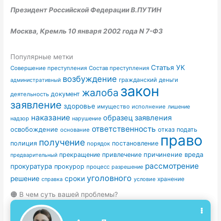
Президент Российской Федерации В.ПУТИН
Москва, Кремль 10 января 2002 года N 7-ФЗ
Популярные метки
Статья УК
Совершение преступления
Состав преступления
возбуждение
гражданский
деньги
административный
закон
жалоба
документ
деятельность
заявление
здоровье
имущество
исполнение
лишение
наказание
образец заявления
надзор
нарушение
ответственность
освобождение
отказ
подать
основание
право
получение
полиция
постановление
порядок
причинение вреда
прекращение
привлечение
предварительный
рассмотрение
прокуратура
прокурор
процесс
разрешение
уголовного
сроки
решение
условие
хранение
справка
🟠 В чем суть вашей проблемы?