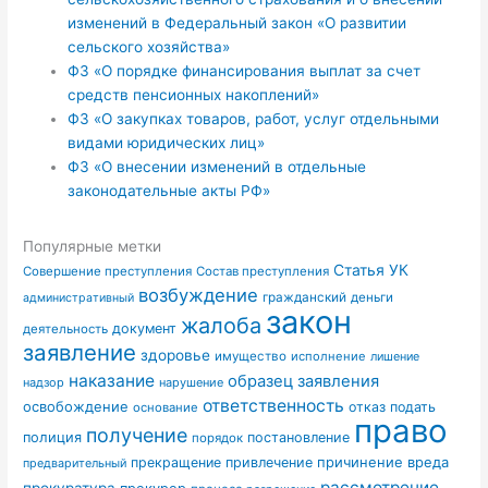
изменений в Федеральный закон «О развитии
сельского хозяйства»
ФЗ «О порядке финансирования выплат за счет
средств пенсионных накоплений»
ФЗ «О закупках товаров, работ, услуг отдельными
видами юридических лиц»
ФЗ «О внесении изменений в отдельные
законодательные акты РФ»
Популярные метки
Статья УК
Совершение преступления
Состав преступления
возбуждение
гражданский
деньги
административный
закон
жалоба
документ
деятельность
заявление
здоровье
имущество
исполнение
лишение
наказание
образец заявления
надзор
нарушение
ответственность
освобождение
отказ
подать
основание
право
получение
полиция
постановление
порядок
причинение вреда
прекращение
привлечение
предварительный
рассмотрение
прокуратура