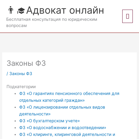
Перейти
👨‍🎓Адвокат онлайн
к
Гла
содержимому
Бесплатная консультация по юридическим
вопросам
мен
Законы ФЗ
/
Законы ФЗ
Подкатегории
ФЗ «О гарантиях пенсионного обеспечения для
отдельных категорий граждан»
ФЗ «О лицензировании отдельных видов
деятельности»
ФЗ «О бухгалтерском учете»
ФЗ «О водоснабжении и водоотведении»
ФЗ «О клиринге, клиринговой деятельности и