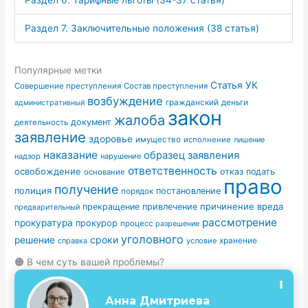
Раздел 6. Тарифные льготы (34-37 статья)
Раздел 7. Заключительные положения (38 статья)
Популярные метки
Статья УК
Совершение преступления
Состав преступления
возбуждение
гражданский
деньги
административный
закон
жалоба
документ
деятельность
заявление
здоровье
имущество
исполнение
лишение
наказание
образец заявления
надзор
нарушение
ответственность
освобождение
отказ
подать
основание
право
получение
полиция
постановление
порядок
причинение вреда
прекращение
привлечение
предварительный
рассмотрение
прокуратура
прокурор
процесс
разрешение
уголовного
сроки
решение
условие
хранение
справка
🟠 В чем суть вашей проблемы?