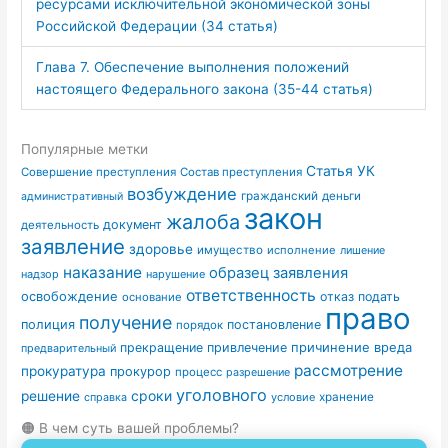
ресурсами исключительной экономической зоны
Российской Федерации (34 статья)
Глава 7. Обеспечение выполнения положений
настоящего Федерального закона (35-44 статья)
Популярные метки
Статья УК
Совершение преступления
Состав преступления
возбуждение
гражданский
деньги
административный
закон
жалоба
документ
деятельность
заявление
здоровье
имущество
исполнение
лишение
наказание
образец заявления
надзор
нарушение
ответственность
освобождение
отказ
подать
основание
право
получение
полиция
постановление
порядок
причинение вреда
прекращение
привлечение
предварительный
рассмотрение
прокуратура
прокурор
процесс
разрешение
уголовного
сроки
решение
условие
хранение
справка
🟠 В чем суть вашей проблемы?