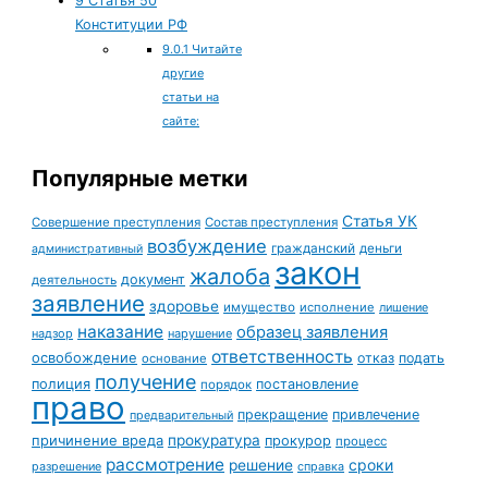
9
Статья 50
Конституции РФ
9.0.1
Читайте
другие
статьи на
сайте:
Популярные метки
Статья УК
Совершение преступления
Состав преступления
возбуждение
гражданский
деньги
административный
закон
жалоба
документ
деятельность
заявление
здоровье
имущество
исполнение
лишение
наказание
образец заявления
надзор
нарушение
ответственность
освобождение
отказ
подать
основание
получение
полиция
постановление
порядок
право
прекращение
привлечение
предварительный
причинение вреда
прокуратура
прокурор
процесс
рассмотрение
сроки
решение
разрешение
справка