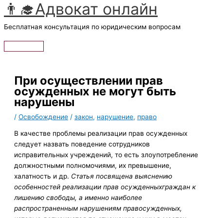
👨‍🎓Адвокат онлайн
Перейти
к
Бесплатная консультация по юридическим вопросам
содержимому
Главное
меню
При осуществлении прав
осужденных не могут быть
нарушены
/
Освобождение
/
закон
,
нарушение
,
право
В качестве проблемы реализации прав осужденных
следует назвать поведение сотрудников
исправительных учреждений, то есть злоупотребление
должностными полномочиями, их превышение,
халатность и др.
Статья посвящена выяснению
особенностей реализации прав осужденныхграждан к
лишению свободы, а именно наиболее
распространенным нарушениям правосужденных,