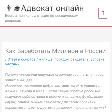
Перейти
👨‍🎓Адвокат онлайн
к
Гла
содержимому
Бесплатная консультация по юридическим
вопросам
мен
Как Заработать Миллион в России
/
Ответы юристов
/
жилище
,
порядок
,
свидетель
,
условие
,
частный
Почему чиновники получают огромные зарплаты, а народ
живет в нищете
Наверное, последняя цифра заставит кого-то удивиться.
Какие 60 тысяч в месяц, если самые богатые россияне
покупают себе острова в океане и западные футбольные
клубы, гоняют личные самолеты для своих собачек и
соревнуются друг с другом в размерах персональных яхт?