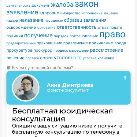
закон
жалоба
документ
деятельность
заявление
здоровье
имущество
исполнение
лишение
наказание
образец заявления
надзор
нарушение
ответственность
освобождение
отказ
подать
основание
право
получение
полиция
постановление
порядок
причинение вреда
прекращение
привлечение
предварительный
рассмотрение
прокуратура
прокурор
процесс
разрешение
уголовного
сроки
решение
условие
хранение
справка
🟠 В чем суть вашей проблемы?