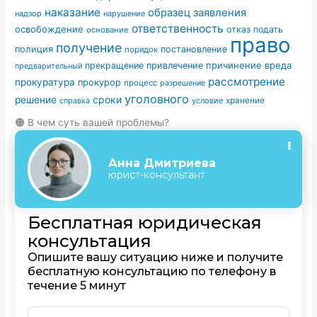
наказание
образец заявления
надзор
нарушение
ответственность
освобождение
отказ
подать
основание
право
получение
полиция
постановление
порядок
причинение вреда
прекращение
привлечение
предварительный
рассмотрение
прокуратура
прокурор
процесс
разрешение
уголовного
сроки
решение
условие
хранение
справка
🟠 В чем суть вашей проблемы?