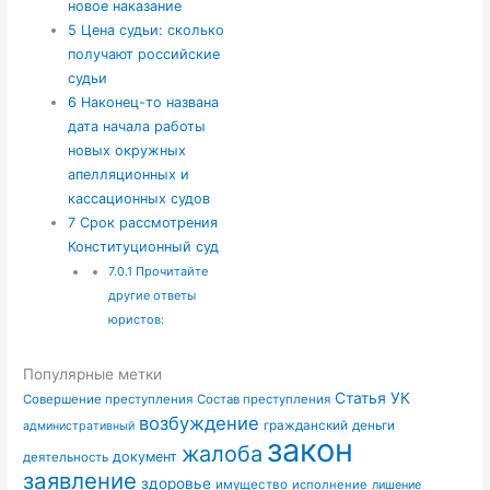
новое наказание
5
Цена судьи: сколько
получают российские
судьи
6
Наконец-то названа
дата начала работы
новых окружных
апелляционных и
кассационных судов
7
Срок рассмотрения
Конституционный суд
7.0.1
Прочитайте
другие ответы
юристов:
Популярные метки
Статья УК
Совершение преступления
Состав преступления
возбуждение
гражданский
деньги
административный
закон
жалоба
документ
деятельность
заявление
здоровье
имущество
исполнение
лишение