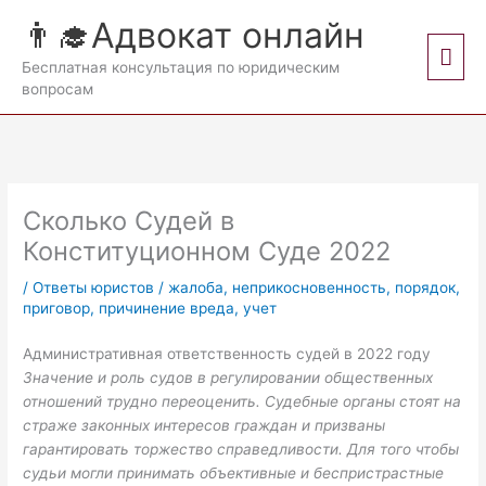
Перейти
👨‍🎓Адвокат онлайн
к
Гла
содержимому
Бесплатная консультация по юридическим
вопросам
мен
Сколько Судей в
Конституционном Суде 2022
/
Ответы юристов
/
жалоба
,
неприкосновенность
,
порядок
,
приговор
,
причинение вреда
,
учет
Административная ответственность судей в 2022 году
Значение и роль судов в регулировании общественных
отношений трудно переоценить. Судебные органы стоят на
страже законных интересов граждан и призваны
гарантировать торжество справедливости. Для того чтобы
судьи могли принимать объективные и беспристрастные