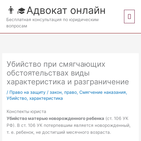
Перейти
👨‍🎓Адвокат онлайн
к
Гла
содержимому
Бесплатная консультация по юридическим
вопросам
мен
Убийство при смягчающих
обстоятельствах виды
характеристика и разграничение
/
Право на защиту
/
закон
,
право
,
Смягчение наказания
,
Убийство
,
характеристика
Конспекты юриста
Убийство матерью новорожденного ребенка
(ст. 106 УК
РФ). В ст. 106 УК потерпевшим является новорожденный,
т. е. ребенок, не достигший месячного возраста.