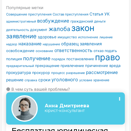
Популярные метки
Статья УК
Совершение преступления
Состав преступления
возбуждение
гражданский
деньги
административный
закон
жалоба
документ
деятельность
заявление
здоровье
имущество
исполнение
лишение
наказание
образец заявления
надзор
нарушение
ответственность
освобождение
отказ
подать
основание
право
получение
полиция
постановление
порядок
причинение вреда
прекращение
привлечение
предварительный
рассмотрение
прокуратура
прокурор
процесс
разрешение
уголовного
сроки
решение
условие
хранение
справка
🟠 В чем суть вашей проблемы?