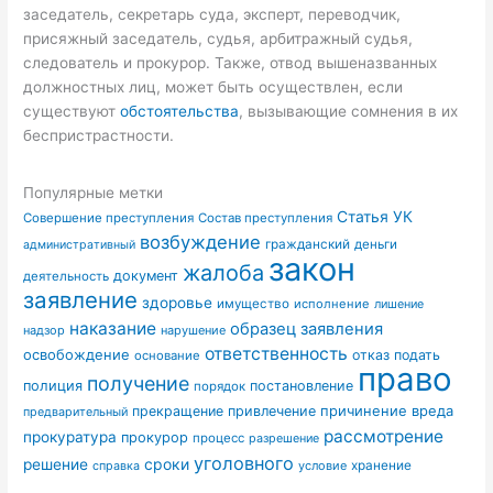
заседатель, секретарь суда, эксперт, переводчик,
присяжный заседатель, судья, арбитражный судья,
следователь и прокурор. Также, отвод вышеназванных
должностных лиц, может быть осуществлен, если
существуют
обстоятельства
, вызывающие сомнения в их
беспристрастности.
Популярные метки
Статья УК
Совершение преступления
Состав преступления
возбуждение
гражданский
деньги
административный
закон
жалоба
документ
деятельность
заявление
здоровье
имущество
исполнение
лишение
наказание
образец заявления
надзор
нарушение
ответственность
освобождение
отказ
подать
основание
право
получение
полиция
постановление
порядок
причинение вреда
прекращение
привлечение
предварительный
рассмотрение
прокуратура
прокурор
процесс
разрешение
уголовного
сроки
решение
условие
хранение
справка