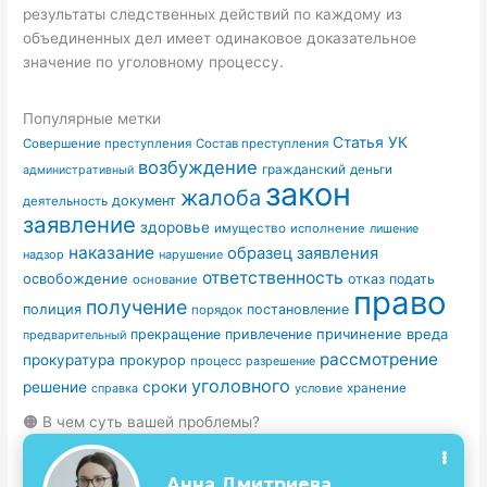
результаты следственных действий по каждому из
объединенных дел имеет одинаковое доказательное
значение по уголовному процессу.
Популярные метки
Статья УК
Совершение преступления
Состав преступления
возбуждение
гражданский
деньги
административный
закон
жалоба
документ
деятельность
заявление
здоровье
имущество
исполнение
лишение
наказание
образец заявления
надзор
нарушение
ответственность
освобождение
отказ
подать
основание
право
получение
полиция
постановление
порядок
причинение вреда
прекращение
привлечение
предварительный
рассмотрение
прокуратура
прокурор
процесс
разрешение
уголовного
сроки
решение
условие
хранение
справка
🟠 В чем суть вашей проблемы?