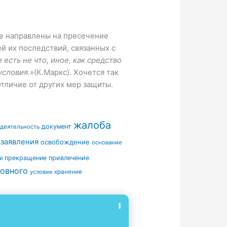
е направлены на пресечение
й их последствий, связанных с
 есть не что, иное, как средство
условия
.»(К.Маркс). Хочется так
тличие от других мер защиты.
жалоба
документ
деятельность
 заявления
освобождение
основание
прекращение
привлечение
й
овного
условие
хранение