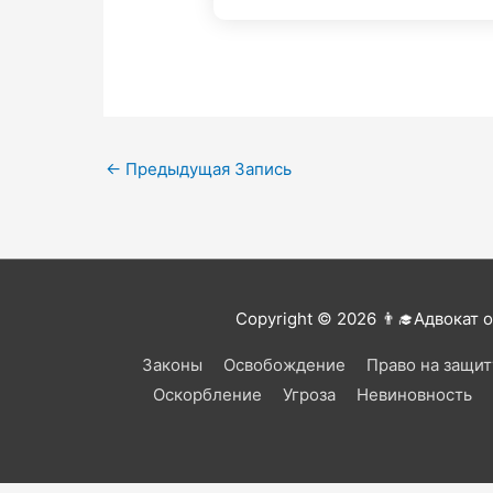
←
Предыдущая Запись
Copyright © 2026
👨‍🎓Адвокат 
Законы
Освобождение
Право на защит
Оскорбление
Угроза
Невиновность