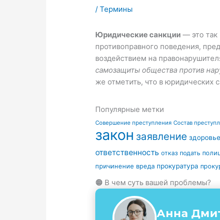
/
Термины
Юридические санкции
— это так
противоправного поведения, пред
воздействием на правонарушителя
самозащиты общества против нару
же отметить, что в юридических 
Популярные метки
Совершение преступления
Состав преступ
закон
заявление
здоровь
ответственность
отказ
подать
поли
причинение вреда
прокуратура
проку
🟠 В чем суть вашей проблемы?