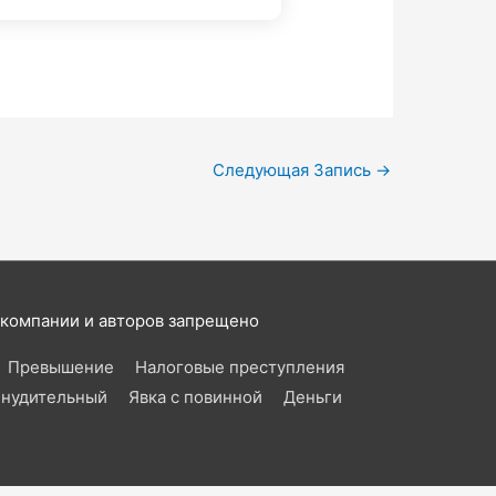
Следующая Запись
→
 компании и авторов запрещено
Превышение
Налоговые преступления
нудительный
Явка с повинной
Деньги