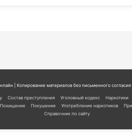
онлайн
| Копирование материалов без письменного согласия
у
Состав преступления
Уголовный кодекс
Наркотики
Похищение
Покушение
Употребление наркотиков
При
Справочник по сайту