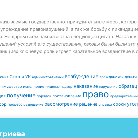
 называемые государственно-принудительные меры, которы
упреждение правонарушений, а так же борьбу с ликвидацие
. Не даром всем нам известна следующая цитата:
Наказание
шений условий его существования, каковы бы ни были эти 
санкциях ключевую роль играет карательное воздействие в о
возбуждение
Статья УК
ления
гражданский
деньги
административный
наказание
образец
е
имущество
исполнение
надзор
нарушение
лишение
право
получение
ция
постановление
порядок
предварительны
угол
рассмотрение
сроки
решение
рор
процесс
разрешение
справка