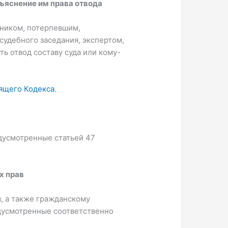
зъяснение им права отвода
тником, потерпевшим,
судебного заседания, экспертом,
ь отвод составу суда или кому-
оящего Кодекса
.
дусмотренные статьей 47
х прав
, а также гражданскому
едусмотренные соответственно