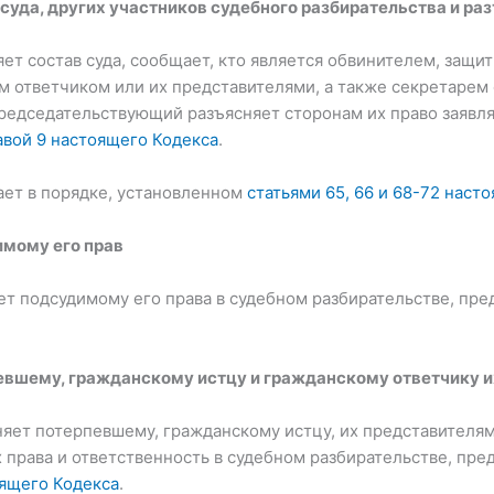
 суда, других участников судебного разбирательства и ра
ет состав суда, сообщает, кто является обвинителем, защи
 ответчиком или их представителями, а также секретарем 
едседательствующий разъясняет сторонам их право заявлят
авой 9 настоящего Кодекса
.
ает в порядке, установленном
статьями 65, 66 и 68-72 наст
имому его прав
т подсудимому его права в судебном разбирательстве, пре
евшему, гражданскому истцу и гражданскому ответчику и
яет потерпевшему, гражданскому истцу, их представителям
х права и ответственность в судебном разбирательстве, пр
оящего Кодекса
.