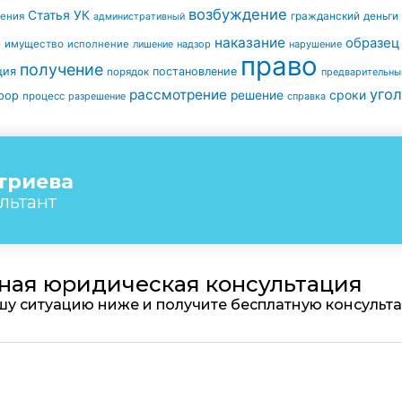
возбуждение
Статья УК
ления
гражданский
деньги
административный
наказание
образец
е
имущество
исполнение
надзор
нарушение
лишение
право
получение
ция
постановление
порядок
предварительны
угол
рассмотрение
сроки
решение
рор
процесс
разрешение
справка