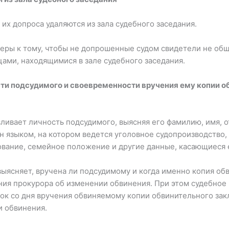
 их допроса удаляются из зала судебного заседания.
меры к тому, чтобы не допрошенные судом свидетели не о
цами, находящимися в зале судебного заседания.
сти подсудимого и своевременности вручения ему копии о
ивает личность подсудимого, выясняя его фамилию, имя, от
он языком, на котором ведется уголовное судопроизводство,
зование, семейное положение и другие данные, касающиеся 
ыясняет, вручена ли подсудимому и когда именно копия об
ния прокурора об изменении обвинения. При этом судебное
ток со дня вручения обвиняемому копии обвинительного за
и обвинения.