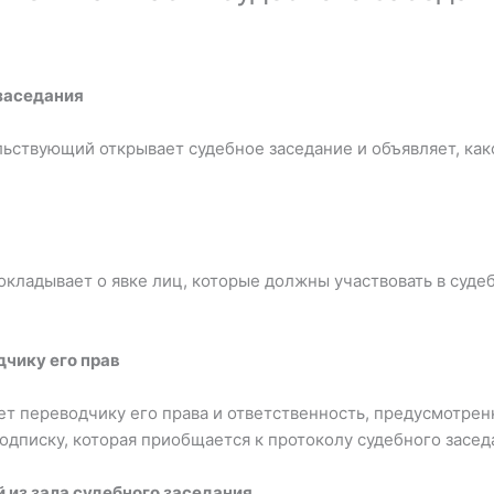
 заседания
ьствующий открывает судебное заседание и объявляет, ка
окладывает о явке лиц, которые должны участвовать в суде
дчику его прав
т переводчику его права и ответственность, предусмотре
подписку, которая приобщается к протоколу судебного засед
 из зала судебного заседания