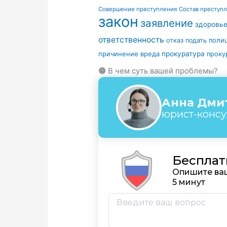
Совершение преступления
Состав преступ
закон
заявление
здоровь
ответственность
отказ
подать
поли
причинение вреда
прокуратура
проку
🟠 В чем суть вашей проблемы?