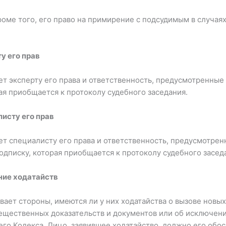
роме того, его право на примирение с подсудимым в случая
у его прав
т эксперту его права и ответственность, предусмотренные
ая приобщается к протоколу судебного заседания.
исту его прав
 специалисту его права и ответственность, предусмотрен
одписку, которая приобщается к протоколу судебного засед
ние ходатайств
ает стороны, имеются ли у них ходатайства о вызове новых
ещественных доказательств и документов или об исключени
о Кодекса. Лицо, заявившее ходатайство, должно его обос