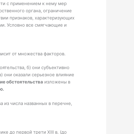
сти с применением к нему мер
рственного органа, ограниче­ние
твии признаков, характеризующих
и. Условно все смягчающие и
висит от множества факторов.
оятельства, б) они субъективно
) они оказали серьезное влияние
ие обстоятельства
изложены в
ю.
а из числа названных в перечне,
е до первой трети XIII в. (до