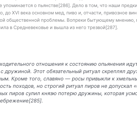
 упоминается о пьянстве[286]. Дело в том, что наши предк
, до XVI века основном мед, пиво и, отчасти, привозное вин
обой общественной проблемы. Вопреки бытующему мнению, 
пила в Средневековье и вышла из него трезвой[287].
ходительного отно­шения к состоянию опьянения идут
у с дружиной. Этот обязательный ритуал скреплял дру
ым. Кроме того, славяно — росы привыкли к хмельны
ость походов, но строгий ритуал пиров не допускал 
ных пиров сулил князю потерю дружины, которая усмо
небрежение[285].