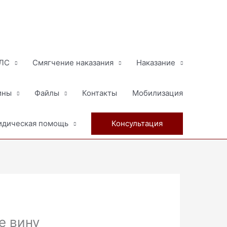
МЛС
Смягчение наказания
Наказание
ины
Файлы
Контакты
Мобилизация
дическая помощь
Консультация
е вину