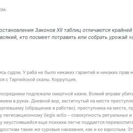
ом.
остановления Законов XII таблиц отличаются крайней
всякий, кто посмеет потравить или собрать урожай «
ь судом. У раба не было никаких гарантий и никаких прав 
ся с Тарпейской скалы. Коррупция.
посредники подлежали смертной казни. Всякий вправе убит
ужием в руках. Дневной вор, застигнутый на месте преступ
терпевшему (обращение в рабство). преступника на месте, 
легисакционному (legis actio – совокупность ритуальных и
у неустоявшейся еще психики легче поддается перевоспита
о­сткам такие же суровые наказания, как и ко взрослым. Эт