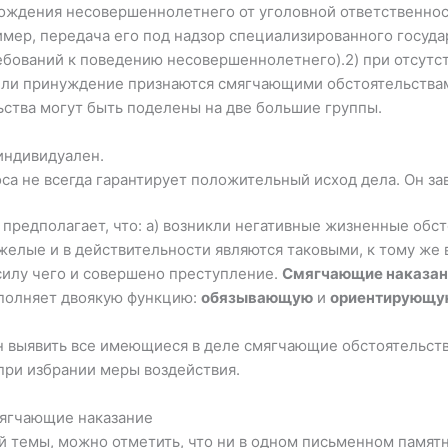
ождения несо­вершеннолетнего от уголовной ответственно
имер, передача его под надзор специализированного госуда
ебований к поведению несо­вершеннолетнего).2) при отсутс
 или принуждение признаются смягчающими обстоятельствам
ьства могут быть поделены на две большие группы.
индивидуален.
а не всегда гарантирует положительный исход дела. Он за
предполагает, что: а) возникли негативные жизненные обст
елые и в действительности являются таковыми, к тому же в
силу чего и совершено преступление.
Смягчающие наказан
выполняет двоякую функцию:
обязывающую
и
ориентирующу
ан выявить все имеющиеся в деле смягчающие обстоятельств
 при избрании меры воздействия.
ягчающие наказа­ние
 темы, можно отметить, что ни в одном письменном памятник