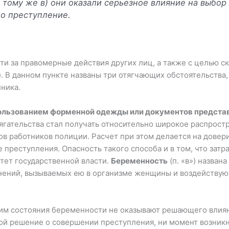
 тому же в) они оказали серьезное влияние на выбор
но преступление.
и за правомерные действия других лиц, а также с целью с
»). В данном пункте названы три отягчающих обстоятельств
ника.
льзованием форменной одежды или документов представит
ягательства стал получать относительно широкое распростр
в работников полиции. Расчет при этом делается на довер
 преступления. Опасность такого способа и в том, что зат
тет государственной власти.
Беременность
(п. «в») назван
нений, вызываемых ею в организме женщины и воздействующ
м состояния беременности не оказывают решающего влияни
ой решение о совершении преступления, ни момент возникн