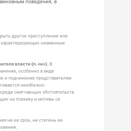
 виновным поведения, в
крыть другое преступление или
а, характеризующих низменные
еля власти (п. «н»).
В
анение, особенно в виде
ие и подчинение представителям
рагивается неизбежно
а среди смягчающих обстоятельств
их на психику и мотивы се
я ни ее срок, ни степень ее
овения.