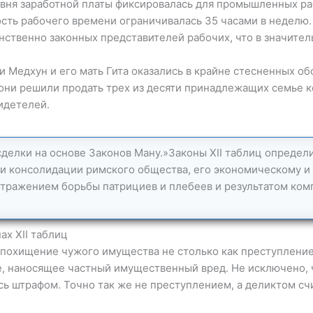
вня заработной платы фиксировалась для промышленных раб
ость рабочего времени ограничивалась 35 часами в неделю.
нственно законных представителей рабочих, что в значител
 Медхун и его мать Гита оказались в крайне стесненных об
 они решили продать трех из десяти принадлежащих семье к
идетелей.
сделки на основе Законов Ману.»Законы XII таблиц определ
ли консолидации римского общества, его экономическому и
тражением борьбы патрициев и плебеев и результатом ко
ах XII таблиц
 похищение чужого имущества не столько как преступлени
ие, наносящее частный имущественный вред. Не исключено, 
сь штрафом. Точно так же не преступлением, а деликтом сч