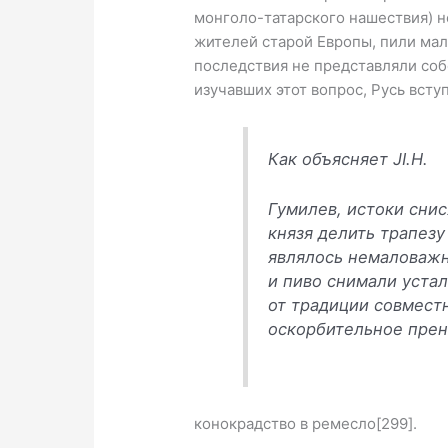
монголо-татарского нашествия) не
жителей ста­рой Европы, пили мало
последствия не представ­ляли с
изучавших этот вопрос, Русь всту
Как объясняет JI.H.
Гумилев, истоки снис
князя де­лить трапез
являлось немаловажн
и пиво снимали устал
от традиции совмест
оскорбитель­ное пре
конокрадство в ремесло[299].