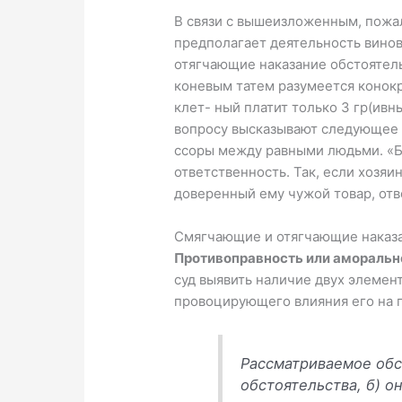
B связи с вышеизложенным, пожа
предполагает деятельность вино
отягчающие наказание обстоятель
коневым татем разумеется конокра
клет- ный платит только 3 гр(ивн
вопросу высказывают следующее с
ссоры между равными людьми. «Бо
ответственность. Так, если хозяин
дове­ренный ему чужой товар, отв
Смягчающие и отягчающие наказа
Противоправность или аморально
суд выявить наличие двух элемен
провоцирующего влияния его на 
Рассматриваемое обс
обстоятельства, б) 