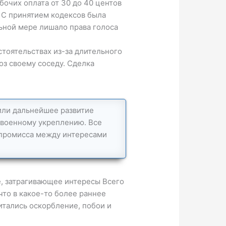
очих оплата от 30 до 40 центов
 С принятием кодексов была
ьной мере лишало права голоса
стоятельствах из-за длительного
оз своему соседу. Сделка
или дальнейшее развитие
 военному укреплению. Все
мпромисса между интересами
е, затрагивающее интересы Всего
что в какое-то более раннее
итались оскорбление, побои и