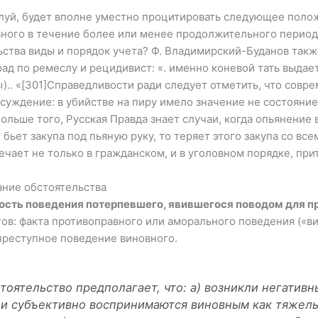
луй, бу­дет вполне уместно процитировать следующее поло
вного в течение более или менее продолжительного период
ства виды и порядок учета? Ф. Владимирский-Буданов также
д по ремеслу и рецидивист: «. именно коневой тать выдаетс
ы).. «[301]Справедливости ради следует отметить, что сов
уждение: в убийстве на пиру имело значение не состояние 
льше того, Рус­ская Правда знает случаи, когда опьянени
 бьет закупа под пьяную руку, то теряет этого закупа со вс
ечает не только в гражданском, и в уголовном порядке, при
ние обстоятельства
сть поведения потерпевшего, явившегося поводом для пр
тов: факта противоправного или аморального поведения («в
преступное поведение виновного.
тоятельство предполагает, что: а) возникли негатив
они субъективно воспринимаются виновным как тяжелы