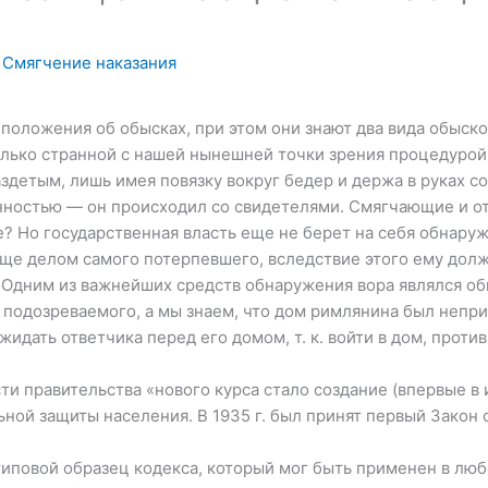
,
Смягчение наказания
 положения об обысках, при этом они знают два вида обыско
лько странной с нашей нынешней точки зрения процедурой 
здетым, лишь имея повязку вокруг бедер и держа в руках с
нностью — он происходил со свидетелями. Смягчающие и о
е? Но государственная власть еще не берет на себя обнару
еще делом самого потерпевшего, вследствие этого ему дол
 Одним из важнейших средств обнаружения вора являлся об
 подозреваемого, а мы знаем, что дом римлянина был непри
жидать ответчика перед его домом, т. к. войти в дом, против
и правительства «нового курса стало создание (впервые в
ной защиты населения. В 1935 г. был принят первый Закон 
иповой образец кодекса, который мог быть применен в лю