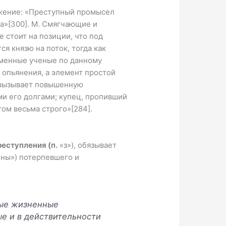
жение: «Пре­ступный промысел
а»[300]. М. Смягчающие и
 стоит на позиции, что под
я князю на поток, тогда как
ременные ученые по данному
опьянения, а эле­мент простой
е вызывает повышенную
еми его долгами; купец, пропивший
том весьма строго»[284].
еступления (п.
«з»), обязывает
ины») потерпевшего и
ные жизненные
е и в действительности