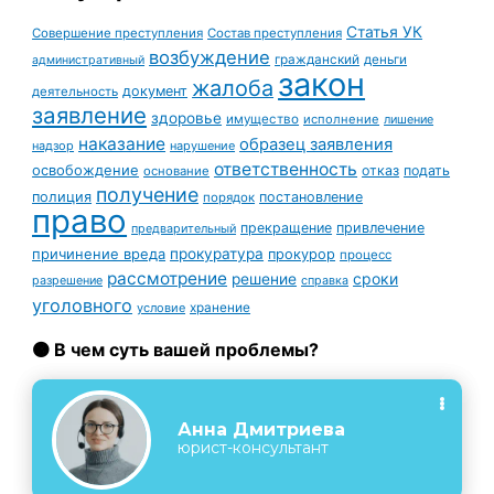
Статья УК
Совершение преступления
Состав преступления
возбуждение
гражданский
деньги
административный
закон
жалоба
документ
деятельность
заявление
здоровье
имущество
исполнение
лишение
наказание
образец заявления
надзор
нарушение
ответственность
освобождение
отказ
подать
основание
получение
полиция
постановление
порядок
право
прекращение
привлечение
предварительный
причинение вреда
прокуратура
прокурор
процесс
рассмотрение
сроки
решение
разрешение
справка
уголовного
условие
хранение
🟠 В чем суть вашей проблемы?