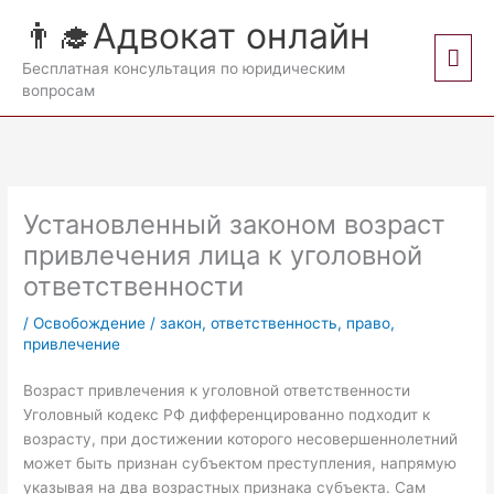
Перейти
👨‍🎓Адвокат онлайн
к
Гла
содержимому
Бесплатная консультация по юридическим
вопросам
мен
Установленный законом возраст
привлечения лица к уголовной
ответственности
/
Освобождение
/
закон
,
ответственность
,
право
,
привлечение
Возраст привлечения к уголовной ответственности
Уголовный кодекс РФ дифференцированно подходит к
возрасту, при достижении которого несовершеннолетний
может быть признан субъектом преступления, напрямую
указывая на два возрастных признака субъекта. Сам