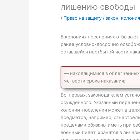
лишению свободы
/
Право на защиту
/
закон
,
колония
В колониях поселениях отбывают
ранее условно-досрочно освобож
оставшейся неотбытой части нака
— находящимися в облегченных 
четверти срока наказания;
Во-первых, законодателем устано
осужденного. Указанный перечен
колонии-поселения может в целя
предметов, например, огнестрель
пределами обязаны иметь при себ
военный билет, хранятся в лично
гражданства, не проживавшие пос