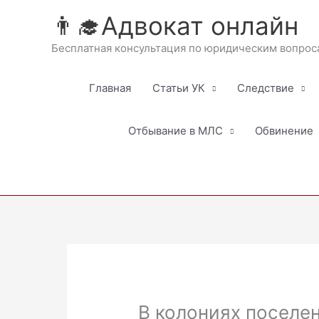
Перейти
👨‍🎓Адвокат онлайн
к
содержимому
Бесплатная консультация по юридическим вопрос
Главная
Статьи УК
Следствие
Отбывание в МЛС
Обвинение
В колониях поселе