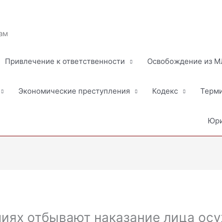
ам
Привлечение к ответственности
Освобождение из 
Экономические преступления
Кодекс
Терм
Юри
ниях отбывают наказание лица ос