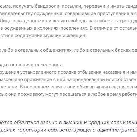
сьма, получать бандероли, посылки, передачи и иметь свид
онодательству осужденные, совершившие преступление в с
. Лица осужденные к лишению свободы как субъекты гражда
е осужденных в колониях-поселениях. В отличие от остальн
естное содержание мужчин и женщин.
 либо в отдельных общежитиях, либо в отдельных блоках о
оды в колониях-поселениях
ушения установленного порядка отбывания наказания и и
разрешено проживание с ней на арендованной или собстве
еделами. В последнем случае они обязаны являться для ре
орых они проживают, могут посещаться в любое время рабо
тся обучаться заочно в высших и средних специальн
делах территории соответствующего административ