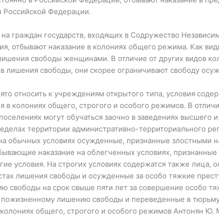
н Российской Федерации.
 на граждан государств, входящих в Содружество Независи
я, отбывают наказание в колониях общего режима. Как вид
лишения свободы женщинами. В отличие от других видов ко
в лишения свободы, они скорее ограничивают свободу осуж
то относить к учреждениям открытого типа, условия содер
я в колониях общего, строгого и особого режимов. В отлич
оселениях могут обучаться заочно в заведениях высшего 
ределах территории административно-территориального ре
на обычных условиях осужденные, признанные злостными н
тбывающие наказание на облегченных условиях, признанны
гие условия. На строгих условиях содержатся также лица,
стах лишения свободы и осужденные за особо тяжкие прест
ю свободы на срок свыше пяти лет за совершение особо тя
 пожизненному лишению свободы и переведенные в тюрьму н
колониях общего, строгого и особого режимов Антонян Ю.