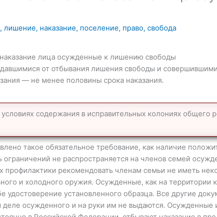
,
лишение
,
наказание
,
поселение
,
право
,
свобода
 наказание лица осужденные к лишению свободы
давшимися от отбывания лишения свободы и совершившими
зания — не менее половины срока наказания.
условиях содержания в исправительных колониях общего р
влено такое обязательное требование, как наличие положи
ь ограничений не распространяется на членов семей осужд
х профилактики рекомендовать членам семьи не иметь нек
ного и холодного оружия. Осужденные, как на территории к
е удостоверение установленного образца. Все другие докум
м деле осужденного и на руки им не выдаются. Осужденные
тоянно в Российской Федерации, отбывают наказание в пре