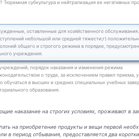
 Тюремная субкультура и нейтрализация ее негативных проя
сужденные, оставленные для хозяйственного обслуживания.
ступлений небольшой или средней тяжести;г) положитель
лоний общего и строгого режима в порядке, предусмотренн
ьного учреждения.
учреждений, порядок наказания и изменения режима
конодательством о труде, за исключением правил приема, у
 обучаться в высших и средних специальных учебных завед
ториального образования.
щие наказание на строгих условиях, проживают в з
пать на приобретение продукты и вещи первой необх
ли в период отбывания, предоставляется два коротк