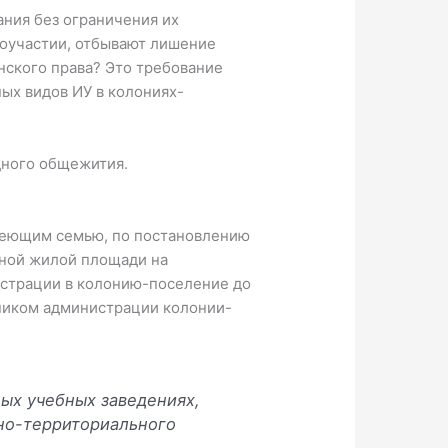
ания без ограничения их
оучастии, отбывают лишение
нского права? Это требование
ых видов ИУ в колониях-
дного общежития.
меющим семью, по постановлению
нной жилой площади на
гистрации в колонию-поселение до
тником администрации колонии-
ых учебных заведениях,
но-территориального