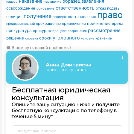
наказание
образец заявления
надзор
нарушение
ответственность
освобождение
отказ
подать
основание
право
получение
полиция
постановление
порядок
причинение вреда
прекращение
привлечение
предварительный
рассмотрение
прокуратура
прокурор
процесс
разрешение
уголовного
сроки
решение
условие
хранение
справка
🟠 В чем суть вашей проблемы?