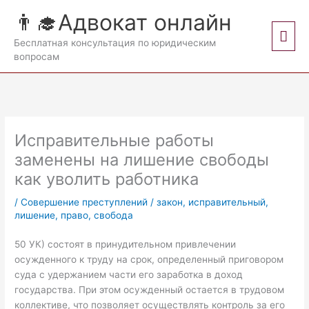
Перейти
👨‍🎓Адвокат онлайн
к
Гла
содержимому
Бесплатная консультация по юридическим
вопросам
мен
Исправительные работы
заменены на лишение свободы
как уволить работника
/
Совершение преступлений
/
закон
,
исправительный
,
лишение
,
право
,
свобода
50 УК) состоят в принудительном привлечении
осужденного к труду на срок, определенный приговором
суда с удержанием части его заработка в доход
государства. При этом осужденный остается в трудовом
коллективе, что позволяет осуществлять контроль за его