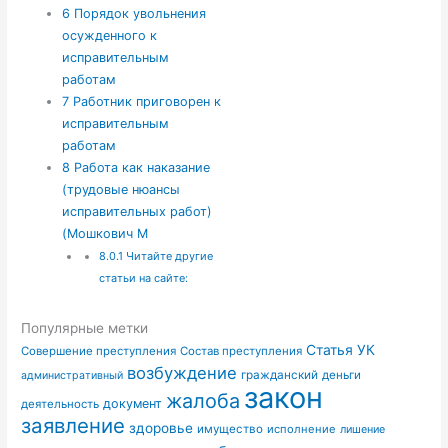
6
Порядок увольнения
осужденного к
исправительным
работам
7
Работник приговорен к
исправительным
работам
8
Работа как наказание
(трудовые нюансы
исправительных работ)
(Мошкович М
8.0.1
Читайте другие
статьи на сайте:
Популярные метки
Статья УК
Совершение преступления
Состав преступления
возбуждение
гражданский
деньги
административный
закон
жалоба
документ
деятельность
заявление
здоровье
имущество
исполнение
лишение