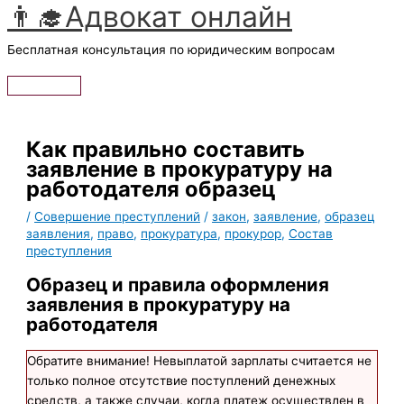
👨‍🎓Адвокат онлайн
Перейти
к
Бесплатная консультация по юридическим вопросам
содержимому
Главное
меню
Как правильно составить
заявление в прокуратуру на
работодателя образец
/
Совершение преступлений
/
закон
,
заявление
,
образец
заявления
,
право
,
прокуратура
,
прокурор
,
Состав
преступления
Образец и правила оформления
заявления в прокуратуру на
работодателя
Обратите внимание! Невыплатой зарплаты считается не
только полное отсутствие поступлений денежных
средств, а также случаи, когда платеж осуществлен в