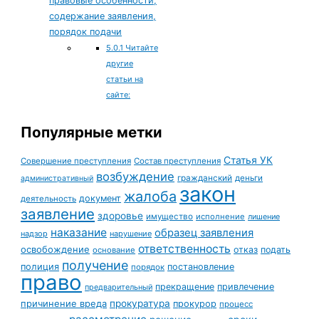
правовые особенности,
содержание заявления,
порядок подачи
5.0.1
Читайте
другие
статьи на
сайте:
Популярные метки
Статья УК
Совершение преступления
Состав преступления
возбуждение
гражданский
деньги
административный
закон
жалоба
документ
деятельность
заявление
здоровье
имущество
исполнение
лишение
наказание
образец заявления
надзор
нарушение
ответственность
освобождение
отказ
подать
основание
получение
полиция
постановление
порядок
право
прекращение
привлечение
предварительный
причинение вреда
прокуратура
прокурор
процесс