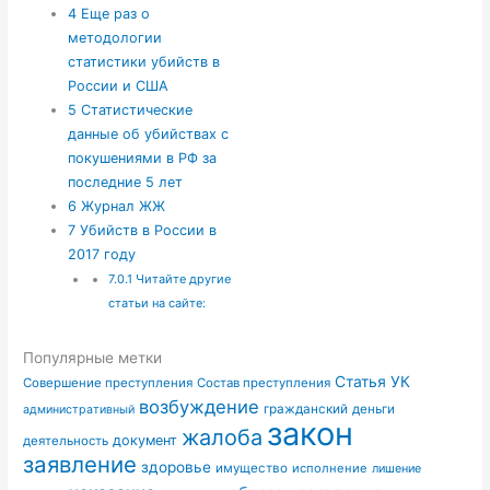
4
Еще раз о
методологии
статистики убийств в
России и США
5
Статистические
данные об убийствах с
покушениями в РФ за
последние 5 лет
6
Журнал ЖЖ
7
Убийств в России в
2017 году
7.0.1
Читайте другие
статьи на сайте:
Популярные метки
Статья УК
Совершение преступления
Состав преступления
возбуждение
гражданский
деньги
административный
закон
жалоба
документ
деятельность
заявление
здоровье
имущество
исполнение
лишение