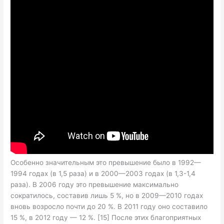
Особенно значительным это превышение было в 1992—
1994 годах (в 1,5 раза) и в 2000—2003 годах (в 1,3-1,4
раза). В 2006 году это превышение максимально
сократилось, составив лишь 5 %, но в 2009—2010 годах
вновь возросло почти до 20 %. В 2011 году оно составило
15 %, в 2012 году — 12 %. [15] После этих благоприятных