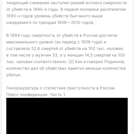
тенденций снижения наступил резкий всплеск смертности
от убийств в 1990-е годы. В первой половине десятилетия
1990-х годов уровень убийств был много выше
ожидаемого по трендам 1956—2010 годов.
В 1994 году смертность от убийств в России достигла
максимального уровня (за период с 1956 года) и
составляла 32,6 смертей от убийств на 100 тыс. человек,
в том числе у мужчин 53, а у женщин 14,5 смертей на 100
тыс. человек соответственно. [2] Как и говорил Родионов,
количество дел об убийствах заметно меньше количества
убитых.
Генпрокуратура о статистике преступности в России.
Пресс-конференция. Часть 1.