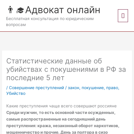
Перейти
👨‍🎓Адвокат онлайн
к
Гла
содержимому
Бесплатная консультация по юридическим
вопросам
мен
Статистические данные об
убийствах с покушениями в РФ за
последние 5 лет
/
Совершение преступлений
/
закон
,
покушение
,
право
,
Убийство
Какие преступления чаще всего совершают россияне
Среди мужчин, то есть основной части осужденных,
самые распространенные на сегодняшний день
преступления: кража, незаконный оборот наркотиков,
мошенничество и прочие. День за полтора в сизо