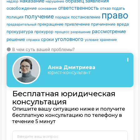
наказание
образец заявления
надзор
нарушение
ответственность
освобождение
отказ
подать
основание
право
получение
полиция
постановление
порядок
причинение вреда
прекращение
привлечение
предварительный
рассмотрение
прокуратура
прокурор
процесс
разрешение
уголовного
сроки
решение
условие
хранение
справка
🟠 В чем суть вашей проблемы?