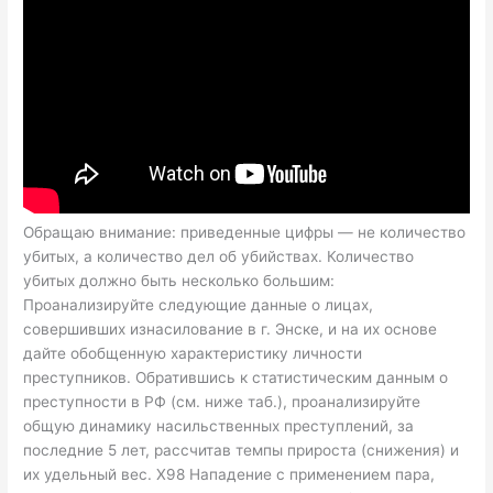
Обращаю внимание: приведенные цифры — не количество
убитых, а количество дел об убийствах. Количество
убитых должно быть несколько большим:
Проанализируйте следующие данные о лицах,
совершивших изнасилование в г. Энске, и на их основе
дайте обобщенную характеристику личности
преступников. Обратившись к статистическим данным о
преступности в РФ (см. ниже таб.), проанализируйте
общую динамику насильственных преступлений, за
последние 5 лет, рассчитав темпы прироста (снижения) и
их удельный вес. X98 Нападение с применением пара,