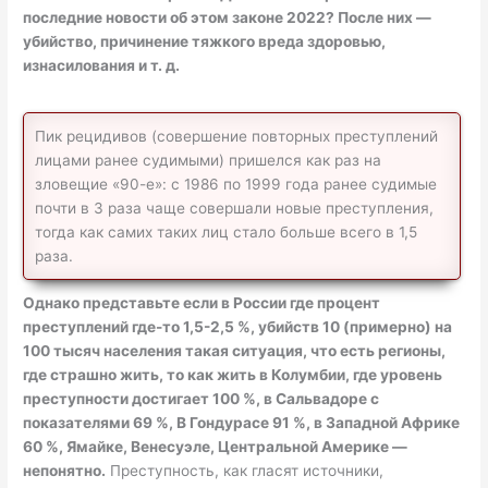
последние новости об этом законе 2022? После них —
убийство, причинение тяжкого вреда здоровью,
изнасилования и т. д.
Пик рецидивов (совершение повторных преступлений
лицами ранее судимыми) пришелся как раз на
зловещие «90-е»: с 1986 по 1999 года ранее судимые
почти в 3 раза чаще совершали новые преступления,
тогда как самих таких лиц стало больше всего в 1,5
раза.
Однако представьте если в России где процент
преступлений где-то 1,5-2,5 %, убийств 10 (примерно) на
100 тысяч населения такая ситуация, что есть регионы,
где страшно жить, то как жить в Колумбии, где уровень
преступности достигает 100 %, в Сальвадоре с
показателями 69 %, В Гондурасе 91 %, в Западной Африке
60 %, Ямайке, Венесуэле, Центральной Америке —
непонятно.
Преступность, как гласят источники,