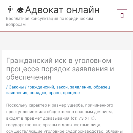
Перейти
👨‍🎓Адвокат онлайн
к
Гла
содержимому
Бесплатная консультация по юридическим
вопросам
мен
Гражданский иск в уголовном
процессе порядок заявления и
обеспечения
/
Законы
/
гражданский
,
закон
,
заявление
,
образец
заявления
,
порядок
,
право
,
процесс
Поскольку характер и размер ущерба, причиненного
преступле­нием или общественно опасным деянием,
входят в предмет доказы­вания (ст. 73 УПК),
государственные органы и должностные лица,
осуществляющие уголовное судопроизводство, обязаны