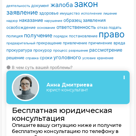
закон
жалоба
документ
деятельность
заявление
здоровье
имущество
исполнение
лишение
наказание
образец заявления
надзор
нарушение
ответственность
освобождение
отказ
подать
основание
право
получение
полиция
постановление
порядок
причинение вреда
прекращение
привлечение
предварительный
рассмотрение
прокуратура
прокурор
процесс
разрешение
уголовного
сроки
решение
условие
хранение
справка
🟠 В чем суть вашей проблемы?