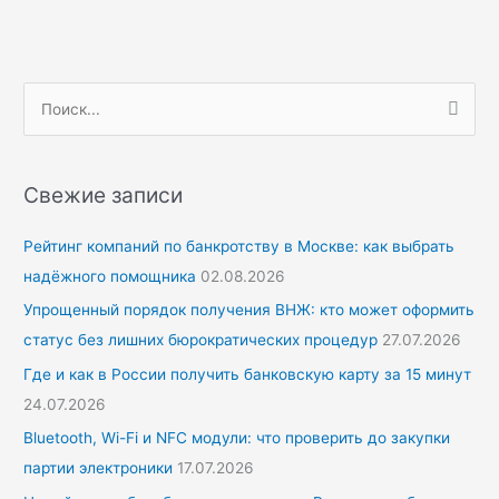
Права
и
свободы
человека
П
и
о
гражданина
и
(статьи
17-
с
Свежие записи
64)
к
Рейтинг компаний по банкротству в Москве: как выбрать
:
надёжного помощника
02.08.2026
Упрощенный порядок получения ВНЖ: кто может оформить
статус без лишних бюрократических процедур
27.07.2026
Где и как в России получить банковскую карту за 15 минут
24.07.2026
Bluetooth, Wi-Fi и NFC модули: что проверить до закупки
партии электроники
17.07.2026