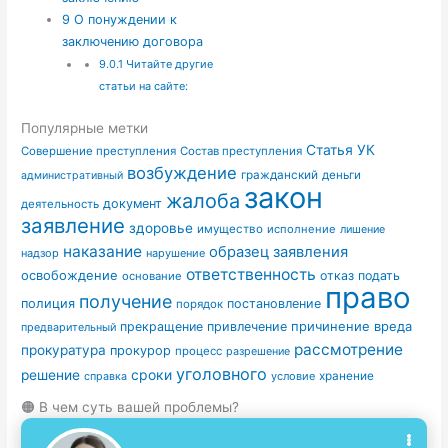
9
О понуждении к
заключению договора
9.0.1
Читайте другие
статьи на сайте:
Популярные метки
Статья УК
Совершение преступления
Состав преступления
возбуждение
гражданский
деньги
административный
закон
жалоба
документ
деятельность
заявление
здоровье
имущество
исполнение
лишение
наказание
образец заявления
надзор
нарушение
ответственность
освобождение
отказ
подать
основание
право
получение
полиция
постановление
порядок
причинение вреда
прекращение
привлечение
предварительный
рассмотрение
прокуратура
прокурор
процесс
разрешение
уголовного
сроки
решение
условие
хранение
справка
🟠 В чем суть вашей проблемы?