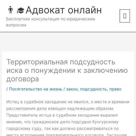
Перейти
👨‍🎓Адвокат онлайн
к
Гла
содержимому
Бесплатная консультация по юридическим
вопросам
мен
Территориальная подсудность
иска о понуждении к заключению
договора
/
Посягательство на жизнь
/
закон
,
подсудность
,
право
Истец в судебное заседание не явился, о месте и времени
рассмотрения дела извещен надлежащим образом.
Представитель истца в судебном заседание выразил
мнение, что гражданское дело подсудно Кунгурскому
городскому суду, так как должно рассматриваться по
месту исполнения предварительного договора. Заслушав