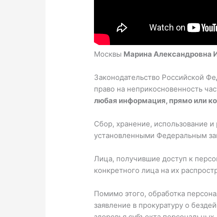
Москвы
Марина Александровна 
Законодательство Российской Фед
право на неприкосновенность час
любая информация, прямо или к
Сбор, хранение, использование и
установленными Федеральным за
Лица, получившие доступ к персо
конкретного лица на их распрост
Помимо этого, обработка персона
заявление в прокуратуру о бездей
здоровья субъекта персональных 