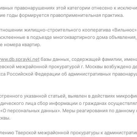
ивных правонарушениях этой категории отнесено к исключ
ние годы формируется правоприменительная практика.
отношении жилищно-строительного кооператива «Вильнюс»
склеенные в подъезде многоквартирного дома объявления,
е номера квартир.
ww.db.spravki.net
базы данных, содержащей фамилии, имена 
цевской межрайонной прокуратурой г. Москвы возбуждено д
екса Российской Федерации об административных правонар
отренного указанной статьей, выявлен в действиях микроф
идического лица сбор информации о гражданах осуществлял
 «О персональных данных». Меры реагирования по данному
сквы.
овлению Тверской межрайонной прокуратуры к администрати