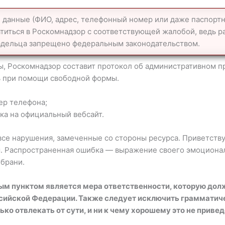
 данные (ФИО, адрес, телефонный номер или даже паспорт
атиться в Роскомнадзор с соответствующей жалобой, ведь 
адельца запрещено федеральным законодательством.
ы, Роскомнадзор составит протокол об административном 
ь при помощи свободной формы.
ер телефона;
ка на официальный вебсайт.
се нарушения, замеченные со стороны ресурса. Приветству
 Распространенная ошибка — выражение своего эмоциональ
брани.
ым пунктом является мера ответственности, которую дол
сийской Федерации. Также следует исключить грамматич
ько отвлекать от сути, и ни к чему хорошему это не привед