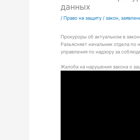
данных
/
Право на защиту
/
закон
,
заявлен
Прокуроры об актуальном в закон
Разъясняет начальник отдела по 
управления по надзору за соблюд
Жалоба на нарушения закона о з