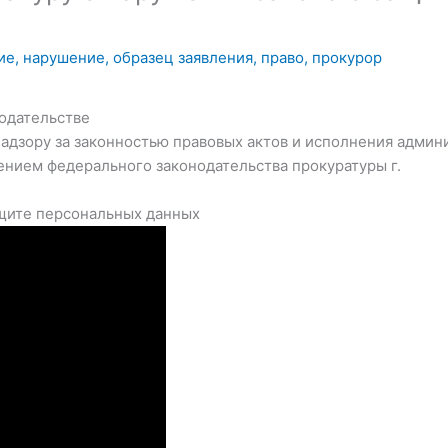
ие
,
нарушение
,
образец заявления
,
право
,
прокурор
одательстве
надзору за законностью правовых актов и исполнения админ
ением федерального законодательства прокуратуры г.
ащите персональных данных