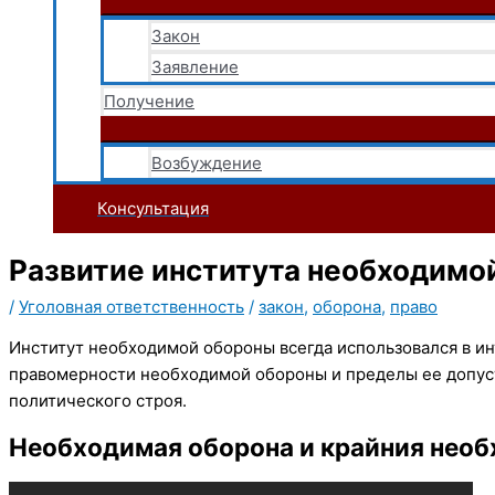
Закон
Заявление
Получение
Возбуждение
Консультация
Развитие института необходимой
/
Уголовная ответственность
/
закон
,
оборона
,
право
Институт необходимой обороны всегда использовался в ин
правомерности необходимой обороны и пределы ее допуст
политического строя.
Необходимая оборона и крайния необ