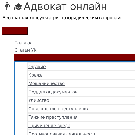
👨‍🎓Адвокат онлайн
Перейти
к
Бесплатная консультация по юридическим вопросам
содержимому
Главное
меню
Главная
Статьи УК
Оружие
Кража
Мошенничество
Подделка документов
Убийство
Совершение преступления
Тяжкие преступления
Причинение вреда
Противоправная деятельность